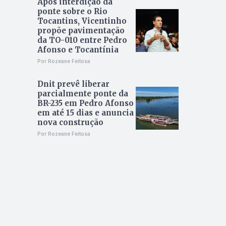
Após interdição da
ponte sobre o Rio
Tocantins, Vicentinho
propõe pavimentação
da TO-010 entre Pedro
Afonso e Tocantínia
Por Rozeane Feitosa
Dnit prevê liberar
parcialmente ponte da
BR-235 em Pedro Afonso
em até 15 dias e anuncia
nova construção
Por Rozeane Feitosa