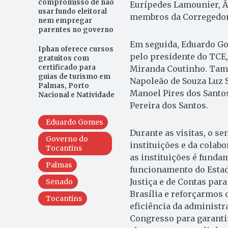
compromisso de não
Eurípedes Lamounier, Â
usar fundo eleitoral
membros da Corregedori
nem empregar
parentes no governo
Em seguida, Eduardo Gom
Iphan oferece cursos
pelo presidente do TCE, 
gratuitos com
certificado para
Miranda Coutinho. Tam
guias de turismo em
Napoleão de Souza Luz S
Palmas, Porto
Manoel Pires dos Santo
Nacional e Natividade
Pereira dos Santos.
Eduardo Gomes
Durante as visitas, o se
Governo do
instituições e da colab
Tocantins
as instituições é funda
Palmas
funcionamento do Estad
Justiça e de Contas par
Senado
Brasília e reforçarmos o
Tocantins
eficiência da administr
Congresso para garanti