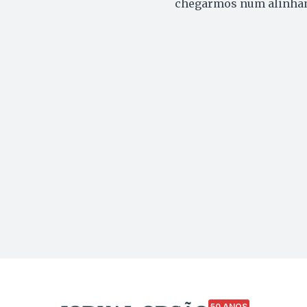
chegarmos num alinham
50 ANOS