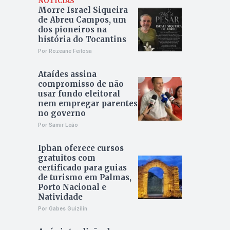
NOTÍCIAS
Morre Israel Siqueira
de Abreu Campos, um
dos pioneiros na
história do Tocantins
Por Rozeane Feitosa
Ataídes assina
compromisso de não
usar fundo eleitoral
nem empregar parentes
no governo
Por Samir Leão
Iphan oferece cursos
gratuitos com
certificado para guias
de turismo em Palmas,
Porto Nacional e
Natividade
Por Gabes Guizilin