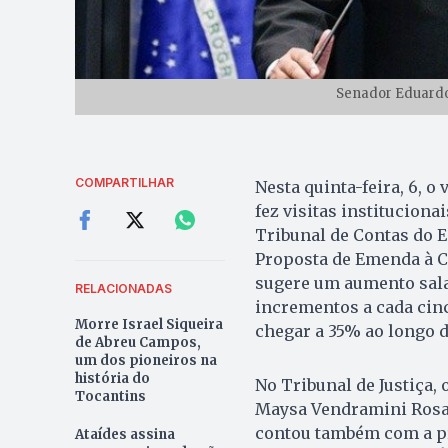
Senador Eduardo
COMPARTILHAR
Nesta quinta-feira, 6, o
fez visitas instituciona
Tribunal de Contas do Es
Proposta de Emenda à Con
sugere um aumento sala
RELACIONADAS
incrementos a cada cinc
Morre Israel Siqueira
chegar a 35% ao longo d
de Abreu Campos,
um dos pioneiros na
história do
No Tribunal de Justiça,
Tocantins
Maysa Vendramini Rosal,
contou também com a p
Ataídes assina