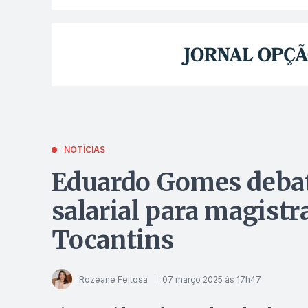
NOTÍCIAS
Eduardo Gomes debat
salarial para magistr
Tocantins
Rozeane Feitosa
07 março 2025 às 17h47