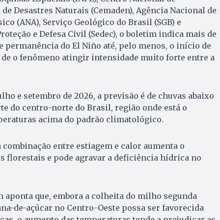
 de Desastres Naturais (Cemaden), Agência Nacional de
co (ANA), Serviço Geológico do Brasil (SGB) e
roteção e Defesa Civil (Sedec), o boletim indica mais de
 permanência do El Niño até, pelo menos, o início de
 de o fenômeno atingir intensidade muito forte entre a
julho e setembro de 2026, a previsão é de chuvas abaixo
e do centro-norte do Brasil, região onde está o
peraturas acima do padrão climatológico.
 combinação entre estiagem e calor aumenta o
 florestais e pode agravar a deficiência hídrica no
im aponta que, embora a colheita do milho segunda
cana-de-açúcar no Centro-Oeste possa ser favorecida
cas, o aumento das temperaturas tende a prejudicar as