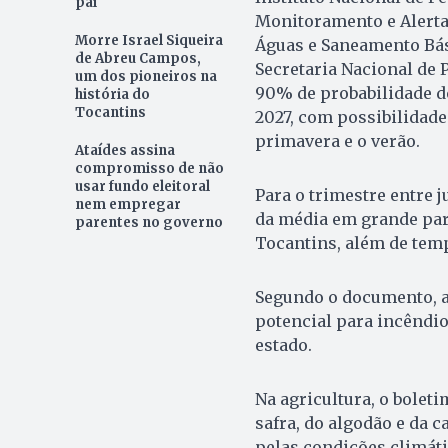
pai
Monitoramento e Alerta
Morre Israel Siqueira
Águas e Saneamento Bási
de Abreu Campos,
Secretaria Nacional de P
um dos pioneiros na
90% de probabilidade de
história do
Tocantins
2027, com possibilidade
primavera e o verão.
Ataídes assina
compromisso de não
usar fundo eleitoral
Para o trimestre entre 
nem empregar
da média em grande part
parentes no governo
Tocantins, além de tem
Segundo o documento, a
potencial para incêndios
estado.
Na agricultura, o bolet
safra, do algodão e da 
pelas condições climáti