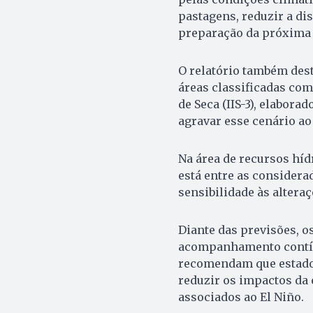
pastagens, reduzir a dis
preparação da próxima 
O relatório também dest
áreas classificadas com
de Seca (IIS-3), elabora
agravar esse cenário a
Na área de recursos híd
está entre as considera
sensibilidade às alter
Diante das previsões, o
acompanhamento contín
recomendam que estado
reduzir os impactos da
associados ao El Niño.