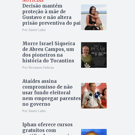
NOTÍCIAS
Decisão mantém
proteção à mãe de
Gustavo e não altera
prisão preventiva do pai
Por Samir Leão
Morre Israel Siqueira
de Abreu Campos, um
dos pioneiros na
história do Tocantins
Por Rozeane Feitosa
Ataídes assina
compromisso de não
usar fundo eleitoral
nem empregar parentes
no governo
Por Samir Leão
Iphan oferece cursos
gratuitos com