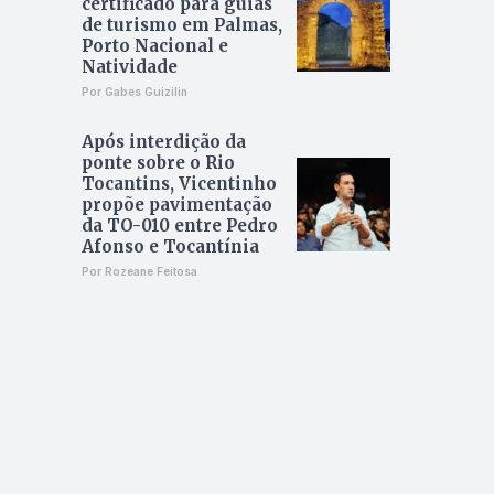
certificado para guias
de turismo em Palmas,
Porto Nacional e
Natividade
Por Gabes Guizilin
Após interdição da
ponte sobre o Rio
Tocantins, Vicentinho
propõe pavimentação
da TO-010 entre Pedro
Afonso e Tocantínia
Por Rozeane Feitosa