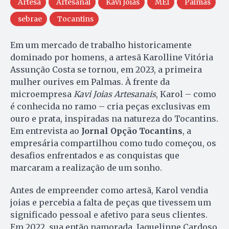
Artesã
Artesanal
Kavi Joias
MEI
Palmas
sebrae
Tocantins
Em um mercado de trabalho historicamente
dominado por homens, a artesã Karolline Vitória
Assunção Costa se tornou, em 2023, a primeira
mulher ourives em Palmas. À frente da
microempresa
Kavi Joias Artesanais
, Karol – como
é conhecida no ramo – cria peças exclusivas em
ouro e prata, inspiradas na natureza do Tocantins.
Em entrevista ao
Jornal Opção Tocantins
, a
empresária compartilhou como tudo começou, os
desafios enfrentados e as conquistas que
marcaram a realização de um sonho.
Antes de empreender como artesã, Karol vendia
joias e percebia a falta de peças que tivessem um
significado pessoal e afetivo para seus clientes.
Em 2022, sua então namorada, Jaquelinne Cardoso