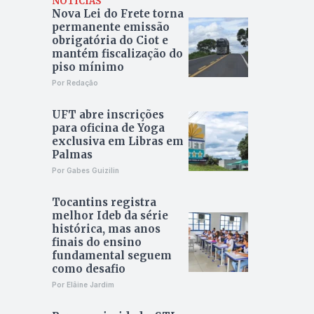
NOTÍCIAS
Nova Lei do Frete torna
permanente emissão
obrigatória do Ciot e
mantém fiscalização do
piso mínimo
Por Redação
UFT abre inscrições
para oficina de Yoga
exclusiva em Libras em
Palmas
Por Gabes Guizilin
Tocantins registra
melhor Ideb da série
histórica, mas anos
finais do ensino
fundamental seguem
como desafio
Por Elâine Jardim