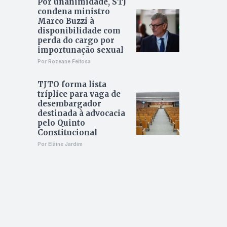
Por unanimidade, STJ
condena ministro
Marco Buzzi à
disponibilidade com
perda do cargo por
importunação sexual
Por Rozeane Feitosa
TJTO forma lista
tríplice para vaga de
desembargador
destinada à advocacia
pelo Quinto
Constitucional
Por Elâine Jardim