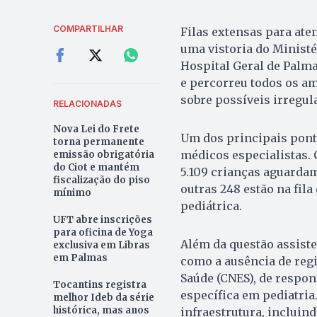
COMPARTILHAR
Filas extensas para ate
uma vistoria do Ministé
Hospital Geral de Palmas
e percorreu todos os am
sobre possíveis irregu
RELACIONADAS
Nova Lei do Frete
Um dos principais pont
torna permanente
médicos especialistas. 
emissão obrigatória
do Ciot e mantém
5.109 crianças aguarda
fiscalização do piso
outras 248 estão na fila
mínimo
pediátrica.
UFT abre inscrições
para oficina de Yoga
Além da questão assiste
exclusiva em Libras
em Palmas
como a ausência de regi
Saúde (CNES), de respo
Tocantins registra
específica em pediatri
melhor Ideb da série
histórica, mas anos
infraestrutura, incluin