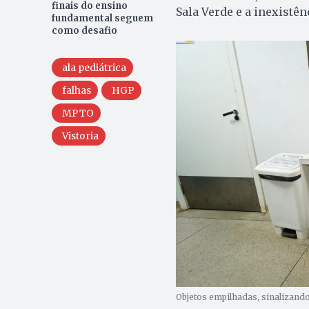
finais do ensino
Sala Verde e a inexistê
fundamental seguem
como desafio
ala pediátrica
falhas
HGP
MPTO
Vistoria
Objetos empilhadas, sinalizand