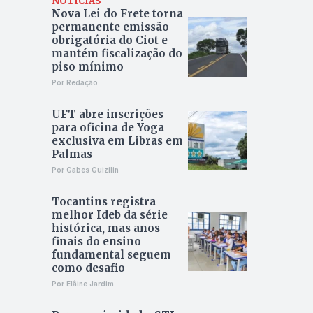
NOTÍCIAS
Nova Lei do Frete torna
permanente emissão
obrigatória do Ciot e
mantém fiscalização do
piso mínimo
Por Redação
UFT abre inscrições
para oficina de Yoga
exclusiva em Libras em
Palmas
Por Gabes Guizilin
Tocantins registra
melhor Ideb da série
histórica, mas anos
finais do ensino
fundamental seguem
como desafio
Por Elâine Jardim