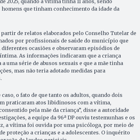
de 2025, quando a vítima tinha 11 anos, sendo
s homens que tinham conhecimento da idade da
a partir de relatos elaborados pelo Conselho Tutelar de
mados por profissionais de saúde do município que
 diferentes ocasiões e observaram episódios de
íntima. As informações indicaram que a criança
 a uma série de abusos sexuais e que a mãe tinha
ções, mas não teria adotado medidas para
.
caso, o fato de que tanto os adultos, quando dois
m praticaram atos libidinosos com a vítima,
consentido pela mãe da criança”, disse a autoridade
vestigações, a equipe da 96ª DP ouviu testemunhas e os
ez, a vítima foi ouvida por uma psicóloga, por meio de
e proteção a crianças e a adolescentes. O inquérito