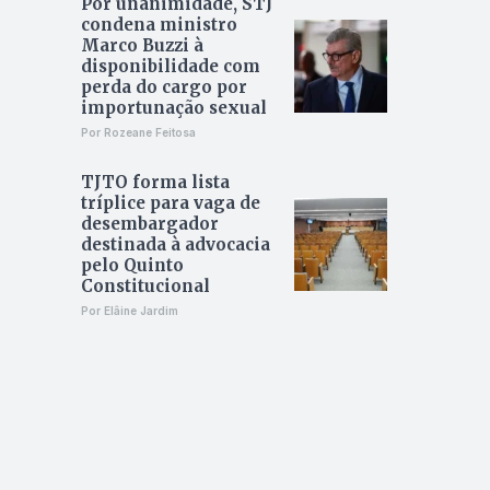
Por unanimidade, STJ
condena ministro
Marco Buzzi à
disponibilidade com
perda do cargo por
importunação sexual
Por Rozeane Feitosa
TJTO forma lista
tríplice para vaga de
desembargador
destinada à advocacia
pelo Quinto
Constitucional
Por Elâine Jardim