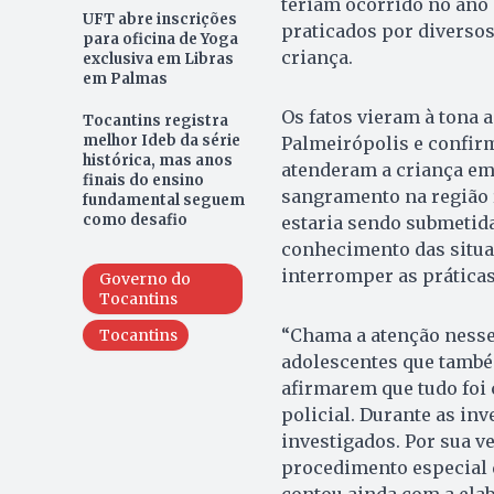
teriam ocorrido no ano 
UFT abre inscrições
praticados por diverso
para oficina de Yoga
criança.
exclusiva em Libras
em Palmas
Os fatos vieram à tona 
Tocantins registra
melhor Ideb da série
Palmeirópolis e confir
histórica, mas anos
atenderam a criança em
finais do ensino
sangramento na região 
fundamental seguem
como desafio
estaria sendo submetida
conhecimento das situa
interromper as práticas
Governo do
Tocantins
“Chama a atenção nesse 
Tocantins
adolescentes que també
afirmarem que tudo foi 
policial. Durante as in
investigados. Por sua v
procedimento especial d