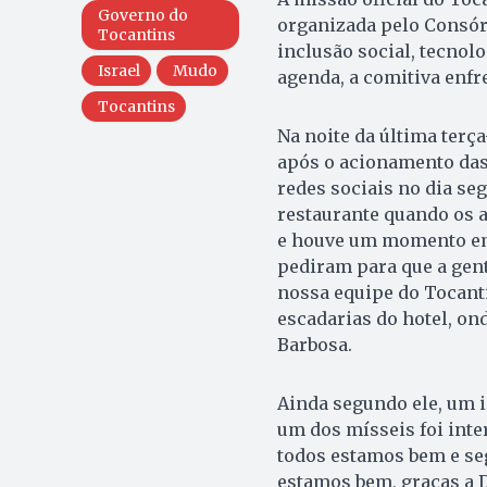
Governo do
organizada pelo Consórci
Tocantins
inclusão social, tecnol
Israel
Mudo
agenda, a comitiva enf
Tocantins
Na noite da última terça
após o acionamento das 
redes sociais no dia se
restaurante quando os a
e houve um momento em
pediram para que a gent
nossa equipe do Tocanti
escadarias do hotel, on
Barbosa.
Ainda segundo ele, um 
um dos mísseis foi inte
todos estamos bem e seg
estamos bem, graças a D