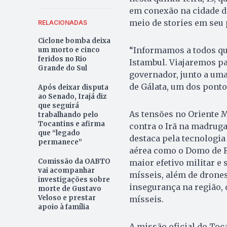
em conexão na cidade de
meio de stories em seu 
RELACIONADAS
Ciclone bomba deixa
“Informamos a todos qu
um morto e cinco
feridos no Rio
Istambul. Viajaremos p
Grande do Sul
governador, junto a uma
de Gálata, um dos ponto
Após deixar disputa
ao Senado, Irajá diz
que seguirá
As tensões no Oriente M
trabalhando pelo
Tocantins e afirma
contra o Irã na madrugad
que “legado
destaca pela tecnologi
permanece”
aérea como o Domo de Fe
Comissão da OABTO
maior efetivo militar e
vai acompanhar
mísseis, além de drones
investigações sobre
insegurança na região, q
morte de Gustavo
Veloso e prestar
mísseis.
apoio à família
A missão oficial do Toca