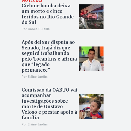
NOTÍCIAS
Ciclone bomba deixa
um morto e cinco
feridos no Rio Grande
do Sul
Por Gabes Guizilin
Após deixar disputa ao
Senado, Irajá diz que
seguirá trabalhando
pelo Tocantins e afirma
que “legado
permanece”
Por Elâine Jardim
Comissão da OABTO vai
acompanhar
investigações sobre
morte de Gustavo
Veloso e prestar apoio à
família
Por Elâine Jardim