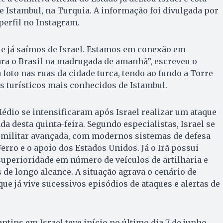
 Istambul, na Turquia. A informação foi divulgada por
perfil no Instagram.
e já saímos de Israel. Estamos em conexão em
ara o Brasil na madrugada de amanhã”, escreveu o
 foto nas ruas da cidade turca, tendo ao fundo a Torre
s turísticos mais conhecidos de Istambul.
édio se intensificaram após Israel realizar um ataque
a desta quinta-feira. Segundo especialistas, Israel se
a militar avançada, com modernos sistemas de defesa
rro e o apoio dos Estados Unidos. Já o Irã possui
 superioridade em número de veículos de artilharia e
 de longo alcance. A situação agrava o cenário de
ue já vive sucessivos episódios de ataques e alertas de
ntins em Israel teve início no último dia 7 de junho,