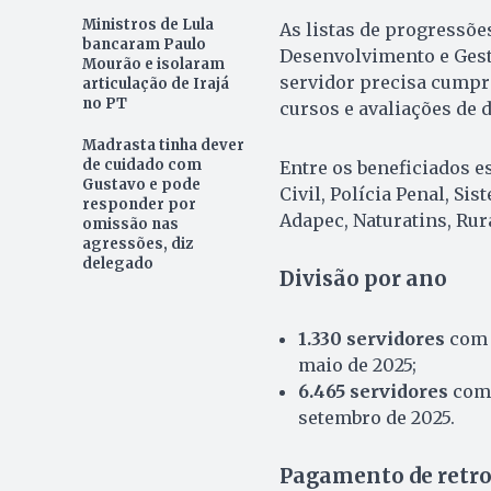
Ministros de Lula
As listas de progressõ
bancaram Paulo
Desenvolvimento e Gestão
Mourão e isolaram
servidor precisa cumpr
articulação de Irajá
no PT
cursos e avaliações de
Madrasta tinha dever
de cuidado com
Entre os beneficiados es
Gustavo e pode
Civil, Polícia Penal, S
responder por
Adapec, Naturatins, Rura
omissão nas
agressões, diz
delegado
Divisão por ano
1.330 servidores
com 
maio de 2025;
6.465 servidores
com 
setembro de 2025.
Pagamento de retro