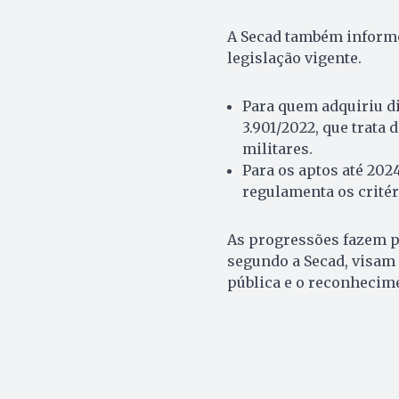
A Secad também informo
legislação vigente.
Para quem adquiriu dir
3.901/2022, que trata 
militares.
Para os aptos até 202
regulamenta os crité
As progressões fazem pa
segundo a Secad, visam 
pública e o reconhecim