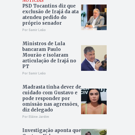
NOTÍCIAS
PSD Tocantins diz que
exclusão de Irajá da ata
atendeu pedido do
próprio senador
Por Samir Leão
Ministros de Lula
bancaram Paulo
Mourão e isolaram
articulação de Irajá no
PT
Por Samir Leão
Madrasta tinha dever de
cuidado com Gustavo e
pode responder por
omissão nas agressões,
diz delegado
Por Elâine Jardim
Investigação aponta que