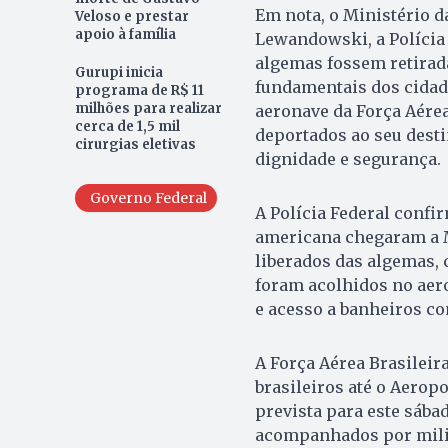
Em nota, o Ministério da
Veloso e prestar
apoio à família
Lewandowski, a Polícia 
algemas fossem retirada
Gurupi inicia
fundamentais dos cidad
programa de R$ 11
milhões para realizar
aeronave da Força Aérea
cerca de 1,5 mil
deportados ao seu desti
cirurgias eletivas
dignidade e segurança.
Governo Federal
A Polícia Federal confi
americana chegaram a 
liberados das algemas, 
foram acolhidos no aer
e acesso a banheiros c
A Força Aérea Brasileir
brasileiros até o Aerop
prevista para este sábad
acompanhados por milita