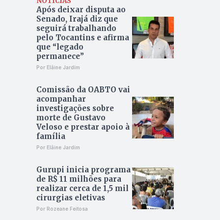
NOTÍCIAS
Após deixar disputa ao
Senado, Irajá diz que
seguirá trabalhando
pelo Tocantins e afirma
que “legado
permanece”
Por Elâine Jardim
Comissão da OABTO vai
acompanhar
investigações sobre
morte de Gustavo
Veloso e prestar apoio à
família
Por Elâine Jardim
Gurupi inicia programa
de R$ 11 milhões para
realizar cerca de 1,5 mil
cirurgias eletivas
Por Rozeane Feitosa