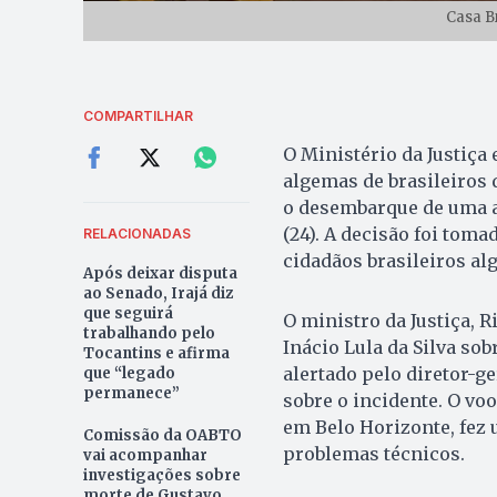
Casa B
COMPARTILHAR
O Ministério da Justiça
algemas de brasileiros 
o desembarque de uma a
(24). A decisão foi tom
RELACIONADAS
cidadãos brasileiros al
Após deixar disputa
ao Senado, Irajá diz
que seguirá
O ministro da Justiça,
trabalhando pelo
Inácio Lula da Silva sob
Tocantins e afirma
alertado pelo diretor-ge
que “legado
permanece”
sobre o incidente. O vo
em Belo Horizonte, fez
Comissão da OABTO
problemas técnicos.
vai acompanhar
investigações sobre
morte de Gustavo