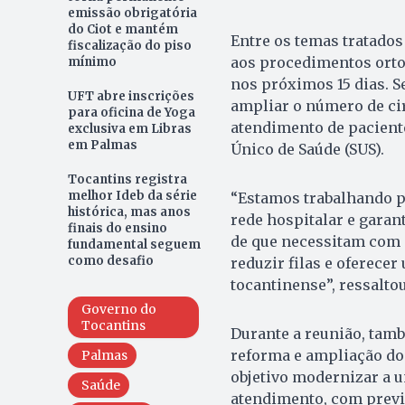
emissão obrigatória
do Ciot e mantém
Entre os temas tratados
fiscalização do piso
aos procedimentos orto
mínimo
nos próximos 15 dias. S
UFT abre inscrições
ampliar o número de cir
para oficina de Yoga
atendimento de pacient
exclusiva em Libras
em Palmas
Único de Saúde (SUS).
Tocantins registra
melhor Ideb da série
“Estamos trabalhando p
histórica, mas anos
rede hospitalar e gara
finais do ensino
de que necessitam com m
fundamental seguem
como desafio
reduzir filas e oferece
tocantinense”, ressalto
Governo do
Tocantins
Durante a reunião, tam
reforma e ampliação do
Palmas
objetivo modernizar a u
Saúde
atendimento, com previ