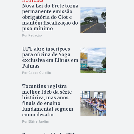
NOTÍCIAS
Nova Lei do Frete torna
permanente emissão
obrigatória do Ciot e
mantém fiscalização do
piso mínimo
Por Redação
UFT abre inscrições
para oficina de Yoga
exclusiva em Libras em
Palmas
Por Gabes Guizilin
Tocantins registra
melhor Ideb da série
histórica, mas anos
finais do ensino
fundamental seguem
como desafio
Por Elâine Jardim