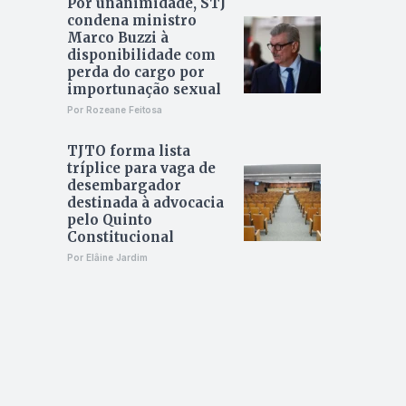
Por unanimidade, STJ
condena ministro
Marco Buzzi à
disponibilidade com
perda do cargo por
importunação sexual
Por Rozeane Feitosa
TJTO forma lista
tríplice para vaga de
desembargador
destinada à advocacia
pelo Quinto
Constitucional
Por Elâine Jardim