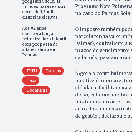
programa de R$ 11
Programa Nota Palmense
milhões para realizar
cerca de 1,5 mil
no caso do Palmas Solar
cirurgias eletivas
Aos 92 anos,
O imposto também poder
escritora lança
parcela tenha valor mín
primeiro livro infantil
Palmas), equivalente a 
com proposta de
alfabetização em
prazos de vencimento: 
Palmas
cada mês, passam a ser f
IPTU
Palmas
“Agora o contribuinte v
positiva é uma caracter
Taxa
cidadão e facilitar sua
Tocantins
disso, estamos melhora
nós temos ferramentas 
acurados no nosso trab
de gestão”, declarou o s
Confira o calendário c