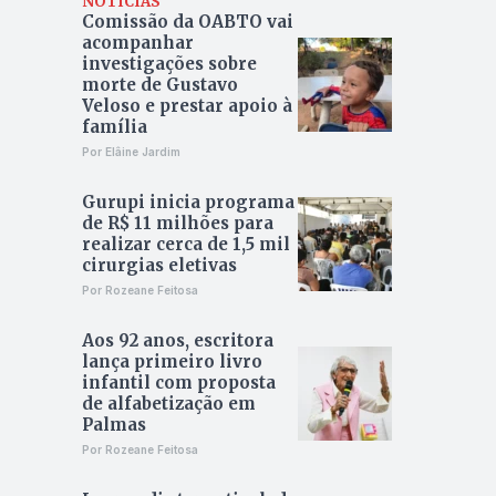
NOTÍCIAS
Comissão da OABTO vai
acompanhar
investigações sobre
morte de Gustavo
Veloso e prestar apoio à
família
Por Elâine Jardim
Gurupi inicia programa
de R$ 11 milhões para
realizar cerca de 1,5 mil
cirurgias eletivas
Por Rozeane Feitosa
Aos 92 anos, escritora
lança primeiro livro
infantil com proposta
de alfabetização em
Palmas
Por Rozeane Feitosa