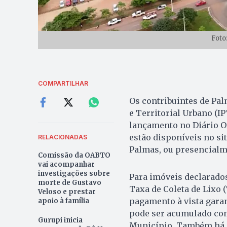
Foto
COMPARTILHAR
Os contribuintes de Pal
e Territorial Urbano (IP
lançamento no Diário Of
estão disponíveis no sit
RELACIONADAS
Palmas, ou presencialm
Comissão da OABTO
vai acompanhar
investigações sobre
Para imóveis declarados
morte de Gustavo
Taxa de Coleta de Lixo 
Veloso e prestar
pagamento à vista garan
apoio à família
pode ser acumulado com
Gurupi inicia
Município. Também há p