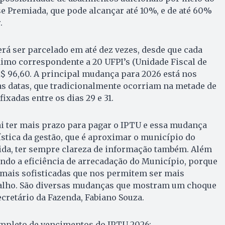
 Premiada, que pode alcançar até 10%, e de até 60%
.
á ser parcelado em até dez vezes, desde que cada
imo correspondente a 20 UFPI’s (Unidade Fiscal de
R$ 96,60. A principal mudança para 2026 está nos
as datas, que tradicionalmente ocorriam na metade de
ixadas entre os dias 29 e 31.
ai ter mais prazo para pagar o IPTU e essa mudança
ística da gestão, que é aproximar o município do
 vida, ter sempre clareza de informação também. Além
ndo a eficiência de arrecadação do Município, porque
mais sofisticadas que nos permitem ser mais
alho. São diversas mudanças que mostram um choque
ecretário da Fazenda, Fabiano Souza.
ompleto de vencimentos do IPTU 2026: