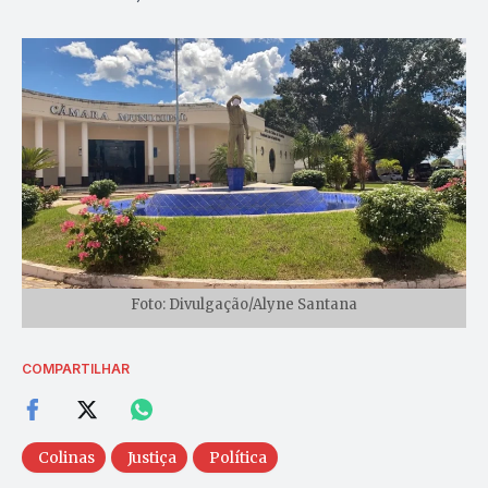
Foto: Divulgação/Alyne Santana
COMPARTILHAR
Colinas
Justiça
Política