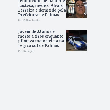
feminicídio de Danielle
Lustosa, médico Álvaro
Ferreira é demitido pela
Prefeitura de Palmas
Por Elâine Jardim
Jovem de 22 anos é
morto a tiros enquanto
pilotava motocicleta na
região sul de Palmas
Por Redação