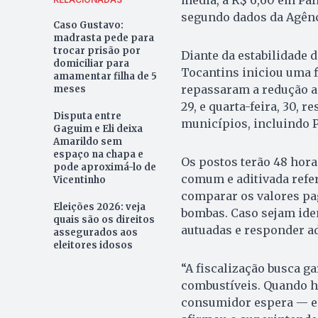
média, a R$ 6,60 em Pa
segundo dados da Agênci
Caso Gustavo:
madrasta pede para
trocar prisão por
Diante da estabilidade 
domiciliar para
Tocantins iniciou uma f
amamentar filha de 5
repassaram a redução ao
meses
29, e quarta-feira, 30, 
Disputa entre
municípios, incluindo P
Gaguim e Eli deixa
Amarildo sem
espaço na chapa e
Os postos terão 48 hora
pode aproximá-lo de
comum e aditivada refere
Vicentinho
comparar os valores pa
Eleições 2026: veja
bombas. Caso sejam ide
quais são os direitos
autuadas e responder a
assegurados aos
eleitores idosos
“A fiscalização busca g
combustíveis. Quando h
consumidor espera — e t