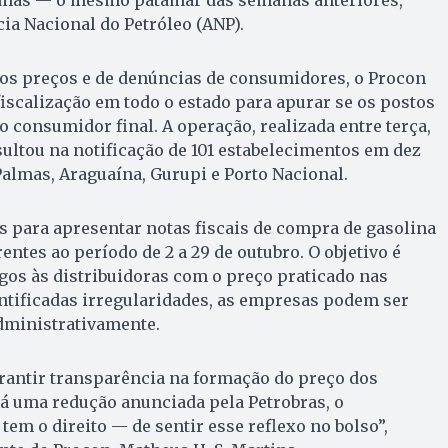
lmas — o mesmo patamar das semanas anteriores,
a Nacional do Petróleo (ANP).
dos preços e de denúncias de consumidores, o Procon
iscalização em todo o estado para apurar se os postos
 consumidor final. A operação, realizada entre terça,
resultou na notificação de 101 estabelecimentos em dez
almas, Araguaína, Gurupi e Porto Nacional.
s para apresentar notas fiscais de compra de gasolina
ntes ao período de 2 a 29 de outubro. O objetivo é
gos às distribuidoras com o preço praticado nas
ntificadas irregularidades, as empresas podem ser
dministrativamente.
arantir transparência na formação do preço dos
á uma redução anunciada pela Petrobras, o
em o direito — de sentir esse reflexo no bolso”,