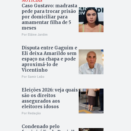
NOTÍCIAS
Caso Gustavo: madrasta
pede para trocar prisão
por domiciliar para
amamentar filha de 5
meses
Por Elâine Jardim
Disputa entre Gaguim e
Eli deixa Amarildo sem
espaço na chapa e pode
aproximá-lo de
Vicentinho
Por Samir Leão
Eleições 2026: veja quais
são os direitos
assegurados aos
eleitores idosos
Por Redação
Condenado pelo