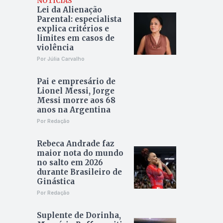
NOTÍCIAS
Lei da Alienação
Parental: especialista
explica critérios e
limites em casos de
violência
Por Júlia Carvalho
Pai e empresário de
Lionel Messi, Jorge
Messi morre aos 68
anos na Argentina
Por Redação
Rebeca Andrade faz
maior nota do mundo
no salto em 2026
durante Brasileiro de
Ginástica
Por Redação
Suplente de Dorinha,