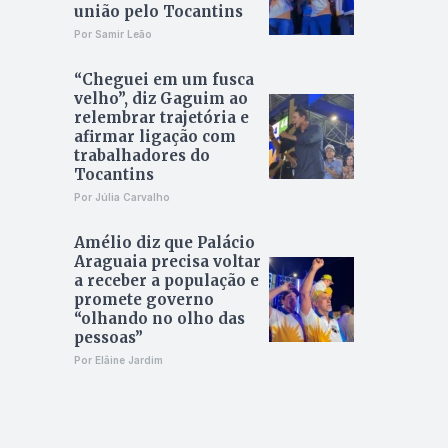
união pelo Tocantins
Por Samir Leão
“Cheguei em um fusca
velho”, diz Gaguim ao
relembrar trajetória e
afirmar ligação com
trabalhadores do
Tocantins
Por Júlia Carvalho
Amélio diz que Palácio
Araguaia precisa voltar
a receber a população e
promete governo
“olhando no olho das
pessoas”
Por Elâine Jardim