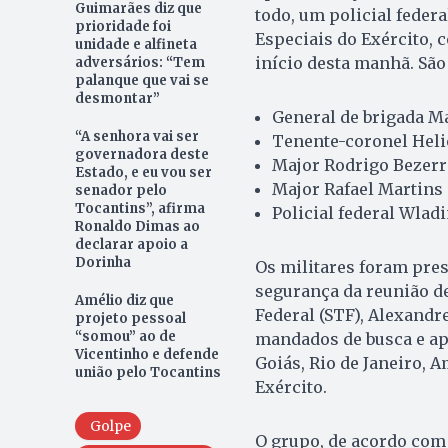
Guimarães diz que
todo, um policial federa
prioridade foi
Especiais do Exército, 
unidade e alfineta
início desta manhã. São 
adversários: “Tem
palanque que vai se
desmontar”
General de brigada Ma
“A senhora vai ser
Tenente-coronel Heli
governadora deste
Major Rodrigo Bezerr
Estado, e eu vou ser
Major Rafael Martins 
senador pelo
Tocantins”, afirma
Policial federal Wlad
Ronaldo Dimas ao
declarar apoio a
Dorinha
Os militares foram pres
segurança da reunião d
Amélio diz que
Federal (STF), Alexandr
projeto pessoal
“somou” ao de
mandados de busca e ap
Vicentinho e defende
Goiás, Rio de Janeiro, 
união pelo Tocantins
Exército.
Golpe
O grupo, de acordo com 