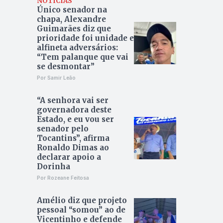
NOTÍCIAS
Único senador na
chapa, Alexandre
Guimarães diz que
prioridade foi unidade e
alfineta adversários:
“Tem palanque que vai
se desmontar”
Por Samir Leão
“A senhora vai ser
governadora deste
Estado, e eu vou ser
senador pelo
Tocantins”, afirma
Ronaldo Dimas ao
declarar apoio a
Dorinha
Por Rozeane Feitosa
Amélio diz que projeto
pessoal “somou” ao de
Vicentinho e defende