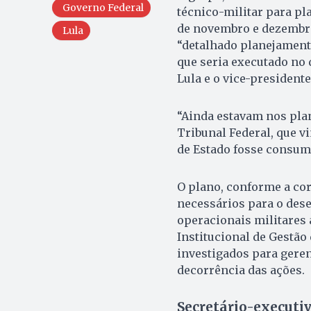
Governo Federal
técnico-militar para pl
de novembro e dezembro
Lula
“detalhado planejament
que seria executado no 
Lula e o vice-president
“Ainda estavam nos pla
Tribunal Federal, que 
de Estado fosse consuma
O plano, conforme a co
necessários para o des
operacionais militares 
Institucional de Gestão 
investigados para geren
decorrência das ações.
Secretário-executi