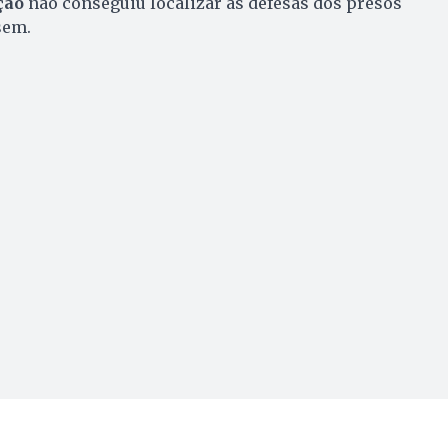
ção
não conseguiu localizar as defesas dos presos
sem.