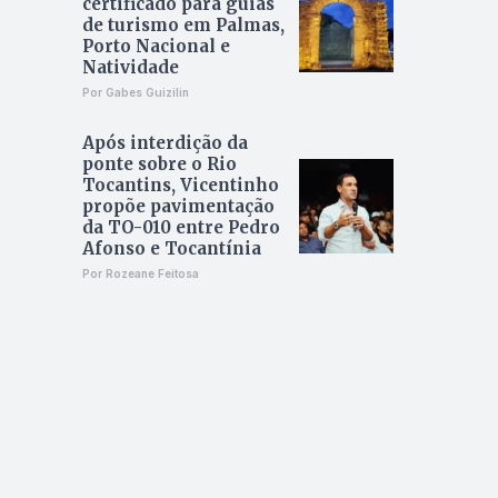
certificado para guias
de turismo em Palmas,
Porto Nacional e
Natividade
Por Gabes Guizilin
Após interdição da
ponte sobre o Rio
Tocantins, Vicentinho
propõe pavimentação
da TO-010 entre Pedro
Afonso e Tocantínia
Por Rozeane Feitosa