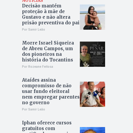
NOTÍCIAS
Decisão mantém
proteção à mãe de
Gustavo e não altera
prisão preventiva do pai
Por Samir Leão
Morre Israel Siqueira
de Abreu Campos, um
dos pioneiros na
história do Tocantins
Por Rozeane Feitosa
Ataídes assina
compromisso de não
usar fundo eleitoral
nem empregar parentes
no governo
Por Samir Leão
Iphan oferece cursos
gratuitos com