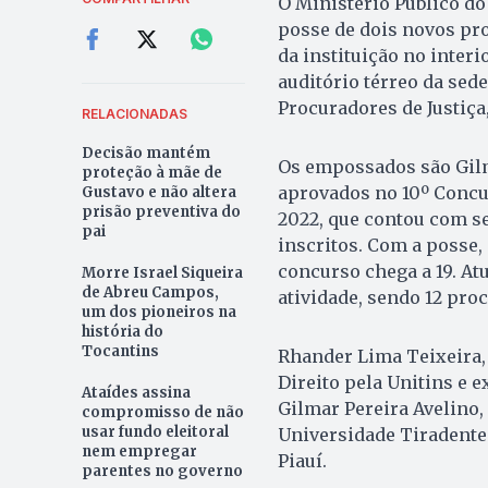
O Ministério Público do 
posse de dois novos pro
da instituição no interi
auditório térreo da sed
Procuradores de Justiça
RELACIONADAS
Decisão mantém
Os empossados são Gilm
proteção à mãe de
aprovados no 10º Concu
Gustavo e não altera
prisão preventiva do
2022, que contou com se
pai
inscritos. Com a posse,
concurso chega a 19. A
Morre Israel Siqueira
de Abreu Campos,
atividade, sendo 12 pro
um dos pioneiros na
história do
Tocantins
Rhander Lima Teixeira, 
Direito pela Unitins e e
Ataídes assina
Gilmar Pereira Avelino, 
compromisso de não
usar fundo eleitoral
Universidade Tiradentes
nem empregar
Piauí.
parentes no governo