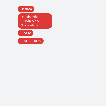
Justiça
Ministério
Público do
Tocantins
Posse
promotores