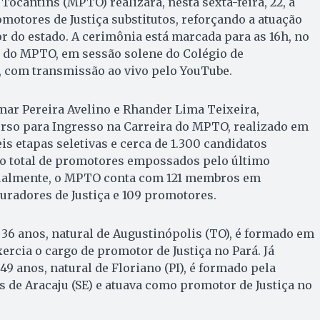
Tocantins (MPTO) realizará, nesta sexta-feira, 22, a
motores de Justiça substitutos, reforçando a atuação
or do estado. A cerimônia está marcada para as 16h, no
e do MPTO, em sessão solene do Colégio de
, com transmissão ao vivo pelo YouTube.
ar Pereira Avelino e Rhander Lima Teixeira,
rso para Ingresso na Carreira do MPTO, realizado em
is etapas seletivas e cerca de 1.300 candidatos
 o total de promotores empossados pelo último
tualmente, o MPTO conta com 121 membros em
curadores de Justiça e 109 promotores.
36 anos, natural de Augustinópolis (TO), é formado em
xercia o cargo de promotor de Justiça no Pará. Já
49 anos, natural de Floriano (PI), é formado pela
 de Aracaju (SE) e atuava como promotor de Justiça no