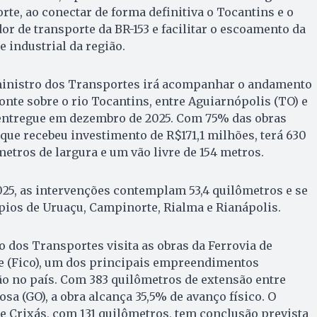
orte, ao conectar de forma definitiva o Tocantins e o
dor de transporte da BR-153 e facilitar o escoamento da
 industrial da região.
ministro dos Transportes irá acompanhar o andamento
onte sobre o rio Tocantins, entre Aguiarnópolis (TO) e
á entregue em dezembro de 2025. Com 75% das obras
 que recebeu investimento de R$171,1 milhões, terá 630
metros de largura e um vão livre de 154 metros.
025, as intervenções contemplam 53,4 quilômetros e se
ios de Uruaçu, Campinorte, Rialma e Rianápolis.
o dos Transportes visita as obras da Ferrovia de
e (Fico), um dos principais empreendimentos
o no país. Com 383 quilômetros de extensão entre
sa (GO), a obra alcança 35,5% de avanço físico. O
e Crixás, com 131 quilômetros, tem conclusão prevista