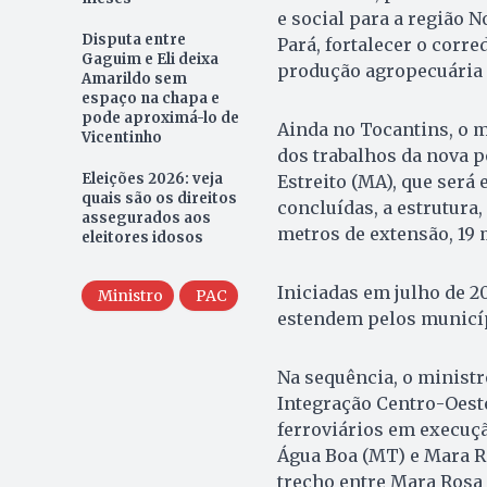
e social para a região N
Disputa entre
Pará, fortalecer o corre
Gaguim e Eli deixa
produção agropecuária e
Amarildo sem
espaço na chapa e
pode aproximá-lo de
Ainda no Tocantins, o 
Vicentinho
dos trabalhos da nova p
Eleições 2026: veja
Estreito (MA), que ser
quais são os direitos
concluídas, a estrutura,
assegurados aos
metros de extensão, 19 
eleitores idosos
Iniciadas em julho de 2
Ministro
PAC
estendem pelos municíp
Na sequência, o ministr
Integração Centro-Oest
ferroviários em execuçã
Água Boa (MT) e Mara Ro
trecho entre Mara Rosa 