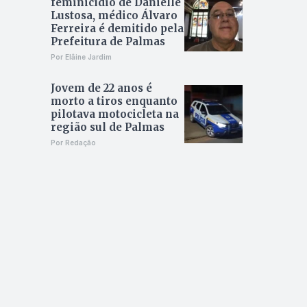
feminicídio de Danielle
Lustosa, médico Álvaro
Ferreira é demitido pela
Prefeitura de Palmas
Por Elâine Jardim
Jovem de 22 anos é
morto a tiros enquanto
pilotava motocicleta na
região sul de Palmas
Por Redação