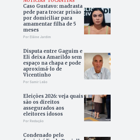
NOTÍCIAS
TOCANTINS
Caso Gustavo: madrasta
pede para trocar prisão
por domiciliar para
amamentar filha de 5
meses
Por Elâine Jardim
Disputa entre Gaguim e
Eli deixa Amarildo sem
espaço na chapa e pode
aproximá-lo de
Vicentinho
Por Samir Leão
Eleições 2026: veja quais
são os direitos
assegurados aos
eleitores idosos
Por Redação
Condenado pelo