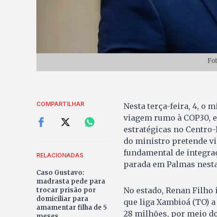
Fo
COMPARTILHAR
Nesta terça-feira, 4, o 
viagem rumo à COP30, e
estratégicas no Centro-
do ministro pretende vi
fundamental de integraç
RELACIONADAS
parada em Palmas nesta 
Caso Gustavo:
madrasta pede para
No estado, Renan Filho i
trocar prisão por
domiciliar para
que liga Xambioá (TO) a
amamentar filha de 5
28 milhões, por meio d
meses