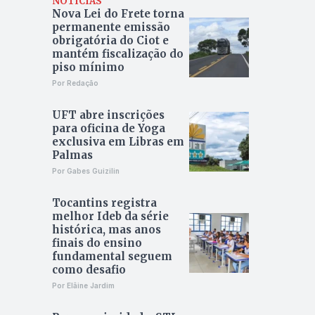
NOTÍCIAS
Nova Lei do Frete torna
permanente emissão
obrigatória do Ciot e
mantém fiscalização do
piso mínimo
Por Redação
UFT abre inscrições
para oficina de Yoga
exclusiva em Libras em
Palmas
Por Gabes Guizilin
Tocantins registra
melhor Ideb da série
histórica, mas anos
finais do ensino
fundamental seguem
como desafio
Por Elâine Jardim