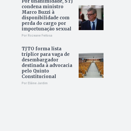
Por unanimidade, STJ
condena ministro
Marco Buzzi à
disponibilidade com
perda do cargo por
importunação sexual
Por Rozeane Feitosa
TJTO forma lista
tríplice para vaga de
desembargador
destinada à advocacia
pelo Quinto
Constitucional
Por Elâine Jardim