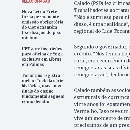
RELACIONADAS
Caiado (PSD) fez crítica
Trabalhadores ao tratar
Nova Lei do Frete
“Não é surpresa para ni
torna permanente
emissão obrigatória
disso, é uma realidade”,
do Ciot e mantém
regional do Lide Tocant
fiscalização do piso
mínimo
Segundo o governador, o
UFT abre inscrições
crédito. “Nós temos hoj
para oficina de Yoga
exclusiva em Libras
rural, em decorrência d
em Palmas
renegociar as suas dívi
renegociação”, declarou
Tocantins registra
melhor Ideb da série
histórica, mas anos
Caiado também associou 
finais do ensino
fundamental seguem
estruturais de corrupçã
como desafio
vinte anos foi exatamen
Vermelho. Isso teve um c
vive um momento de frag
precisamos de um presi