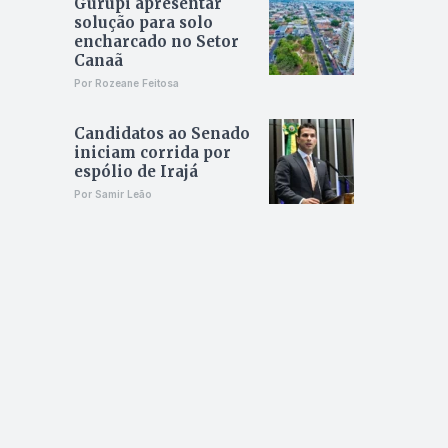
Gurupi apresentar
solução para solo
encharcado no Setor
Canaã
Por Rozeane Feitosa
Candidatos ao Senado
iniciam corrida por
espólio de Irajá
Por Samir Leão