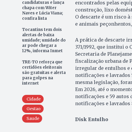
encontrados pelas equip
candidaturas e lança
chapa com Witer
construção, lixo domést
Naves e Lúcia Viana;
O descarte é um risco à
confira lista
e animais peçonhentos,
Tocantins tem dois
alertas de baixa
A prática de descarte ir
umidade; umidade do
ar pode chegar a
371/1992, que institui 
12%, informa Inmet
Secretaria de Planejam
fiscalização urbana de
TRE-TO reforça que
certidões eleitorais
irregular de entulhos e
são gratuitas e alerta
notificações e lavrados 
para golpes na
mesma legislação, foram
internet
Em 2026, até o momento,
notificações e 59 autos 
Cidade
notificações e lavrados 
Gestao
Saude
Disk Entulho