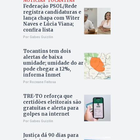
NOTÍCIAS
TOCANTINS
Federação PSOL/Rede
registra candidaturas e
lança chapa com Witer
Naves e Lúcia Viana;
confira lista
Por Gabes Guizilin
Tocantins tem dois
alertas de baixa
umidade; umidade do ar
pode chegar a 12%,
informa Inmet
Por Rozeane Feitosa
TRE-TO reforça que
certidões eleitorais são
gratuitas e alerta para
golpes na internet
Por Gabes Guizilin
Justiça dá 90 dias para