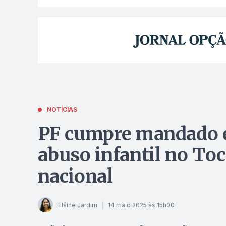
NOTÍCIAS
PF cumpre mandado e
abuso infantil no To
nacional
Elâine Jardim
14 maio 2025 às 15h00