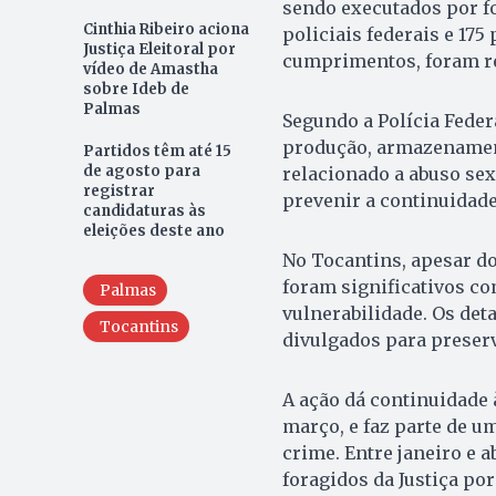
sendo executados por fo
Cinthia Ribeiro aciona
policiais federais e 175
Justiça Eleitoral por
cumprimentos, foram re
vídeo de Amastha
sobre Ideb de
Palmas
Segundo a Polícia Feder
produção, armazenamen
Partidos têm até 15
de agosto para
relacionado a abuso sex
registrar
prevenir a continuidade
candidaturas às
eleições deste ano
No Tocantins, apesar 
foram significativos co
Palmas
vulnerabilidade. Os det
Tocantins
divulgados para preserv
A ação dá continuidade 
março, e faz parte de u
crime. Entre janeiro e a
foragidos da Justiça po