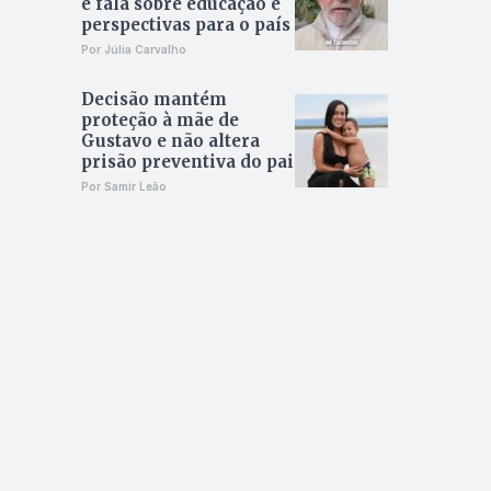
e fala sobre educação e
perspectivas para o país
Por Júlia Carvalho
Decisão mantém
proteção à mãe de
Gustavo e não altera
prisão preventiva do pai
Por Samir Leão