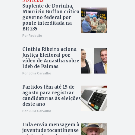
NOTÍCIAS
Suplente de Dorinha,
Maurício Buffon critica
governo federal por
ponte interditada na
BR-235
Por Redação
Cinthia Ribeiro aciona
Justiça Eleitoral por
vídeo de Amastha sobre
Ideb de Palmas
Por Júlia Carvalho
Partidos têm até 15 de
agosto para registrar
candidaturas às eleições
deste ano
Por Júlia Carvalho
Lula envia mensagem à
juventude tocantinense