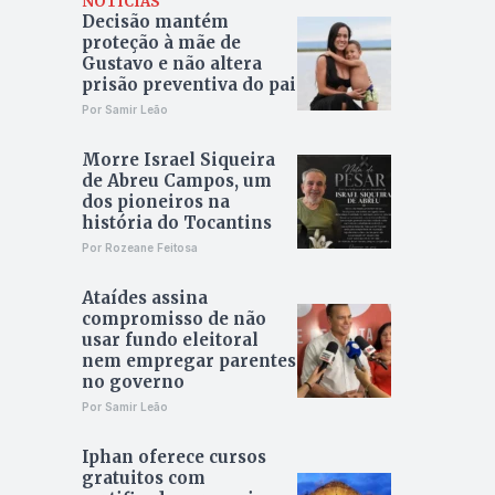
NOTÍCIAS
Decisão mantém
proteção à mãe de
Gustavo e não altera
prisão preventiva do pai
Por Samir Leão
Morre Israel Siqueira
de Abreu Campos, um
dos pioneiros na
história do Tocantins
Por Rozeane Feitosa
Ataídes assina
compromisso de não
usar fundo eleitoral
nem empregar parentes
no governo
Por Samir Leão
Iphan oferece cursos
gratuitos com