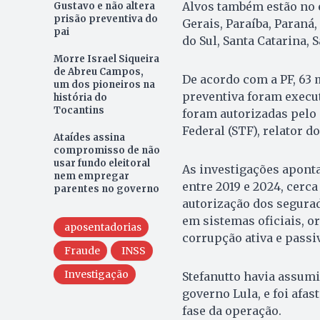
Alvos também estão no 
Gustavo e não altera
prisão preventiva do
Gerais, Paraíba, Paraná
pai
do Sul, Santa Catarina, 
Morre Israel Siqueira
de Abreu Campos,
De acordo com a PF, 63 
um dos pioneiros na
preventiva foram execut
história do
Tocantins
foram autorizadas pelo
Federal (STF), relator do
Ataídes assina
compromisso de não
usar fundo eleitoral
As investigações apont
nem empregar
entre 2019 e 2024, cerc
parentes no governo
autorização dos segura
em sistemas oficiais, o
aposentadorias
corrupção ativa e passi
Fraude
INSS
Investigação
Stefanutto havia assumi
governo Lula, e foi afas
fase da operação.