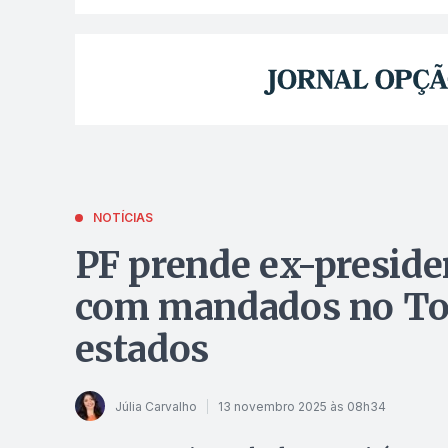
NOTÍCIAS
PF prende ex-preside
com mandados no Toc
estados
Júlia Carvalho
13 novembro 2025 às 08h34