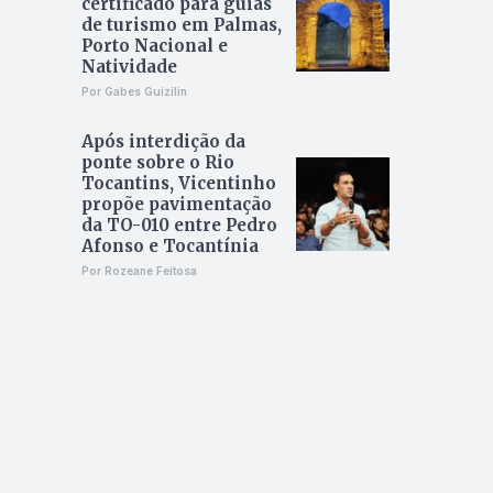
certificado para guias
de turismo em Palmas,
Porto Nacional e
Natividade
Por Gabes Guizilin
Após interdição da
ponte sobre o Rio
Tocantins, Vicentinho
propõe pavimentação
da TO-010 entre Pedro
Afonso e Tocantínia
Por Rozeane Feitosa