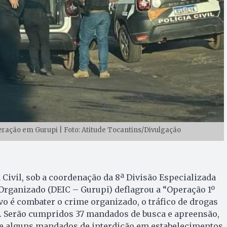
ração em Gurupi | Foto: Atitude Tocantins/Divulgação
ia Civil, sob a coordenação da 8ª Divisão Especializada
Organizado (DEIC – Gurupi) deflagrou a “Operação 1º
tivo é combater o crime organizado, o tráfico de drogas
o. Serão cumpridos 37 mandados de busca e apreensão,
a e alguns mandados de interdição em estabelecimentos