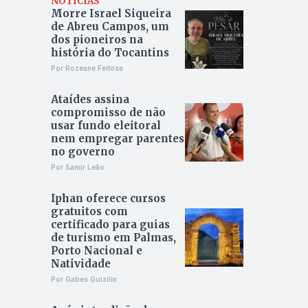
NOTÍCIAS
Morre Israel Siqueira
de Abreu Campos, um
dos pioneiros na
história do Tocantins
Por Rozeane Feitosa
Ataídes assina
compromisso de não
usar fundo eleitoral
nem empregar parentes
no governo
Por Samir Leão
Iphan oferece cursos
gratuitos com
certificado para guias
de turismo em Palmas,
Porto Nacional e
Natividade
Por Gabes Guizilin