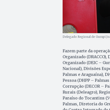
Delegado Regional de Gurupi Joa
Fazem parte da operação
Organizado (DRACCO), D
Organizado (DEIC – Guru
Nacional), Divisões Es
Palmas e Araguaína), Di
Pessoa (DHPP – Palmas e
Corrupção (DECOR – Pal
Rurais (Deleagro), Regi
Paraíso do Tocantins (5
Palmas, Diretoria do Gr
do Centro Integrado de 