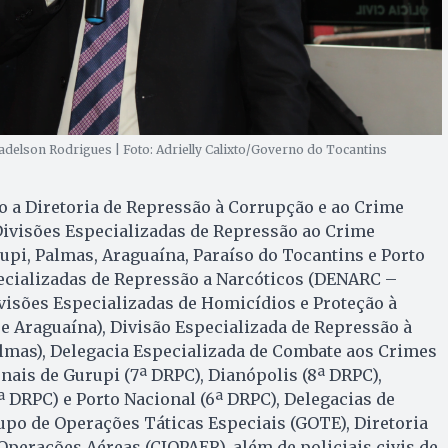
delson Rodrigues | Foto: Adrielly Calixto/Governo do Tocantins
 a Diretoria de Repressão à Corrupção e ao Crime
ivisões Especializadas de Repressão ao Crime
pi, Palmas, Araguaína, Paraíso do Tocantins e Porto
pecializadas de Repressão a Narcóticos (DENARC –
visões Especializadas de Homicídios e Proteção à
 Araguaína), Divisão Especializada de Repressão à
mas), Delegacia Especializada de Combate aos Crimes
onais de Gurupi (7ª DRPC), Dianópolis (8ª DRPC),
ª DRPC) e Porto Nacional (6ª DRPC), Delegacias de
upo de Operações Táticas Especiais (GOTE), Diretoria
Operações Aéreas (CIOPAER), além de policiais civis de