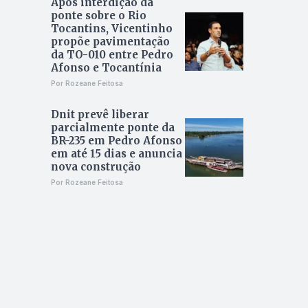
Após interdição da
ponte sobre o Rio
Tocantins, Vicentinho
propõe pavimentação
da TO-010 entre Pedro
Afonso e Tocantínia
Por Rozeane Feitosa
Dnit prevê liberar
parcialmente ponte da
BR-235 em Pedro Afonso
em até 15 dias e anuncia
nova construção
Por Rozeane Feitosa