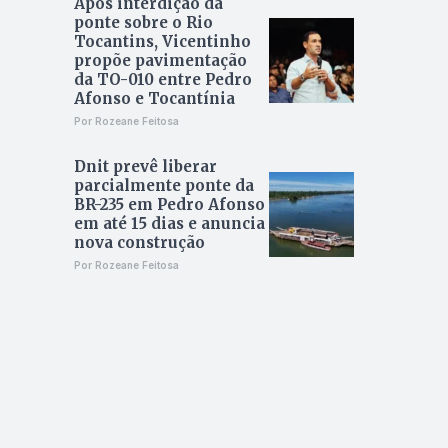
Após interdição da
ponte sobre o Rio
Tocantins, Vicentinho
propõe pavimentação
da TO-010 entre Pedro
Afonso e Tocantínia
Por Rozeane Feitosa
Dnit prevê liberar
parcialmente ponte da
BR-235 em Pedro Afonso
em até 15 dias e anuncia
nova construção
Por Rozeane Feitosa