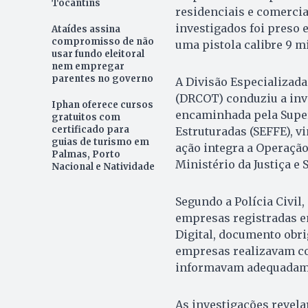
Tocantins
residenciais e comercia
investigados foi preso
Ataídes assina
compromisso de não
uma pistola calibre 9 m
usar fundo eleitoral
nem empregar
parentes no governo
A Divisão Especializad
(DRCOT) conduziu a inve
Iphan oferece cursos
encaminhada pela Super
gratuitos com
certificado para
Estruturadas (SEFFE), vi
guias de turismo em
ação integra a Operaçã
Palmas, Porto
Ministério da Justiça e 
Nacional e Natividade
Segundo a Polícia Civil
empresas registradas em
Digital, documento obri
empresas realizavam c
informavam adequadame
As investigações revel