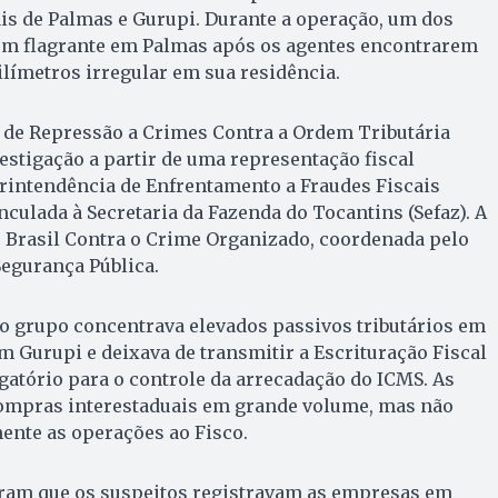
is de Palmas e Gurupi. Durante a operação, um dos
 em flagrante em Palmas após os agentes encontrarem
ilímetros irregular em sua residência.
a de Repressão a Crimes Contra a Ordem Tributária
stigação a partir de uma representação fiscal
intendência de Enfrentamento a Fraudes Fiscais
nculada à Secretaria da Fazenda do Tocantins (Sefaz). A
o Brasil Contra o Crime Organizado, coordenada pelo
Segurança Pública.
, o grupo concentrava elevados passivos tributários em
 Gurupi e deixava de transmitir a Escrituração Fiscal
gatório para o controle da arrecadação do ICMS. As
ompras interestaduais em grande volume, mas não
nte as operações ao Fisco.
aram que os suspeitos registravam as empresas em