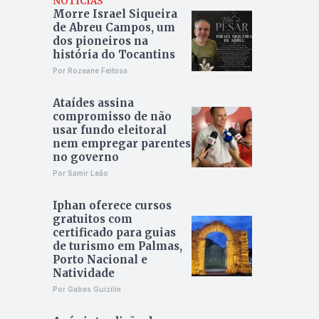
NOTÍCIAS
Morre Israel Siqueira
de Abreu Campos, um
dos pioneiros na
história do Tocantins
Por Rozeane Feitosa
Ataídes assina
compromisso de não
usar fundo eleitoral
nem empregar parentes
no governo
Por Samir Leão
Iphan oferece cursos
gratuitos com
certificado para guias
de turismo em Palmas,
Porto Nacional e
Natividade
Por Gabes Guizilin