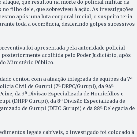
 ataque, que resultou na morte do policial militar da
 no filho dele, que sobreviveu à ação. As investigações
smo após uma luta corporal inicial, o suspeito teria
ante toda a ocorrência, desferindo golpes sucessivos
preventiva foi apresentada pela autoridade policial
 posteriormente acolhida pelo Poder Judiciário, após
do Ministério Público.
do contou com a atuação integrada de equipes da 7ª
lícia Civil de Gurupi (7ª DRPC/Gurupi), da 94ª
 Peixe, da 3ª Divisão Especializada de Homicídios e
rupi (DHPP Gurupi), da 8ª Divisão Especializada de
anizado de Gurupi (DEIC Gurupi) e da 88ª Delegacia de
dimentos legais cabíveis, o investigado foi colocado à