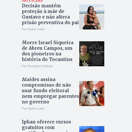
NOTÍCIAS
Decisão mantém
proteção à mãe de
Gustavo e não altera
prisão preventiva do pai
Por Samir Leão
Morre Israel Siqueira
de Abreu Campos, um
dos pioneiros na
história do Tocantins
Por Rozeane Feitosa
Ataídes assina
compromisso de não
usar fundo eleitoral
nem empregar parentes
no governo
Por Samir Leão
Iphan oferece cursos
gratuitos com