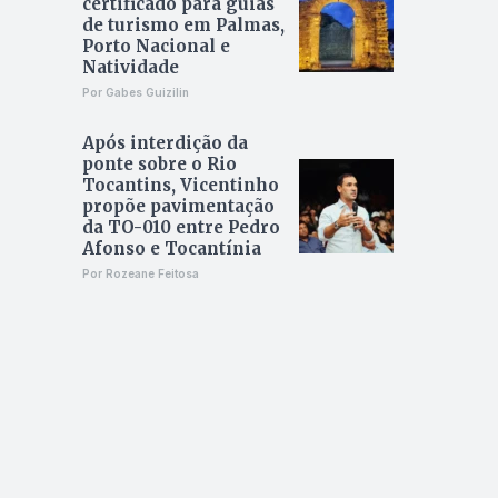
certificado para guias
de turismo em Palmas,
Porto Nacional e
Natividade
Por Gabes Guizilin
Após interdição da
ponte sobre o Rio
Tocantins, Vicentinho
propõe pavimentação
da TO-010 entre Pedro
Afonso e Tocantínia
Por Rozeane Feitosa