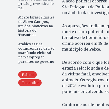
A ação policial ocorreu
prisão preventiva do
94ª Delegacia de Políci
pai
no âmbito das investig
Morre Israel Siqueira
de Abreu Campos,
As apurações indicam q
um dos pioneiros na
história do
morte de um policial mi
Tocantins
tentativa de homicídio 
crime ocorreu em 18 de 
Ataídes assina
compromisso de não
município de Peixe.
usar fundo eleitoral
nem empregar
parentes no governo
De acordo com o que foi
estaria relacionada a d
da vítima fatal, envolve
Palmas
animais. Os registros i
Tocantins
de 2025 e evoluído para
policiais envolvendo as
Conforme os elementos r