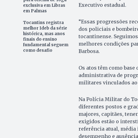
Executivo estadual.
exclusiva em Libras
em Palmas
“Essas progressões re
Tocantins registra
melhor Ideb da série
dos policiais e bombei
histórica, mas anos
tocantinense. Seguimos 
finais do ensino
melhores condições para
fundamental seguem
como desafio
Barbosa.
Os atos têm como base o
administrativa de progr
militares vinculados ao
Na Polícia Militar do T
diferentes postos e gra
majores, capitães, tenen
exigidos estão o interst
referência atual, média
desempenho e ausência