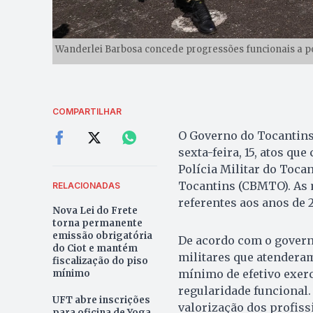
Wanderlei Barbosa concede progressões funcionais a pol
COMPARTILHAR
O Governo do Tocantins 
sexta-feira, 15, atos q
Polícia Militar do Toca
Tocantins (CBMTO). As 
RELACIONADAS
referentes aos anos de 
Nova Lei do Frete
torna permanente
emissão obrigatória
De acordo com o govern
do Ciot e mantém
militares que atenderam
fiscalização do piso
mínimo de efetivo exerc
mínimo
regularidade funcional.
UFT abre inscrições
valorização dos profiss
para oficina de Yoga