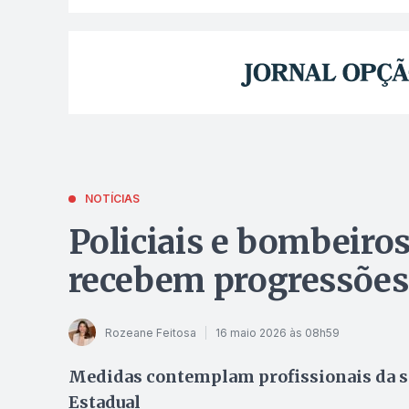
NOTÍCIAS
Policiais e bombeiros
recebem progressões 
Rozeane Feitosa
16 maio 2026 às 08h59
Medidas contemplam profissionais da se
Estadual