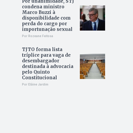
Por unanimidade, STJ
condena ministro
Marco Buzzi à
disponibilidade com
perda do cargo por
importunação sexual
Por Rozeane Feitosa
TJTO forma lista
tríplice para vaga de
desembargador
destinada à advocacia
pelo Quinto
Constitucional
Por Elâine Jardim