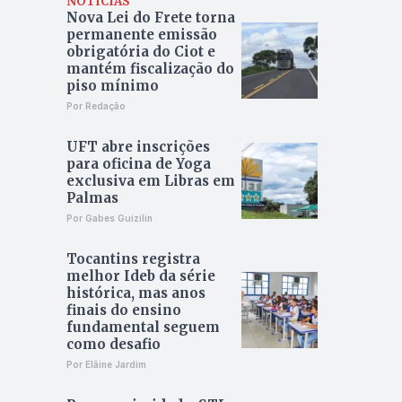
NOTÍCIAS
Nova Lei do Frete torna
permanente emissão
obrigatória do Ciot e
mantém fiscalização do
piso mínimo
Por Redação
UFT abre inscrições
para oficina de Yoga
exclusiva em Libras em
Palmas
Por Gabes Guizilin
Tocantins registra
melhor Ideb da série
histórica, mas anos
finais do ensino
fundamental seguem
como desafio
Por Elâine Jardim