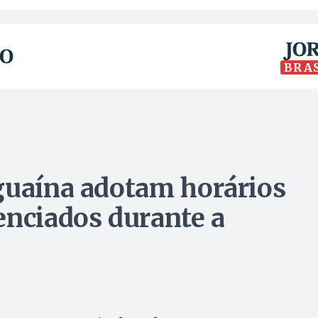
BRA
guaína adotam horários
enciados durante a