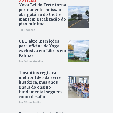
NOTÍCIAS
Nova Lei do Frete torna
permanente emissão
obrigatória do Ciot e
mantém fiscalização do
piso mínimo
Por Redação
UFT abre inscrições
para oficina de Yoga
exclusiva em Libras em
Palmas
Por Gabes Guizilin
Tocantins registra
melhor Ideb da série
histórica, mas anos
finais do ensino
fundamental seguem
como desafio
Por Elâine Jardim