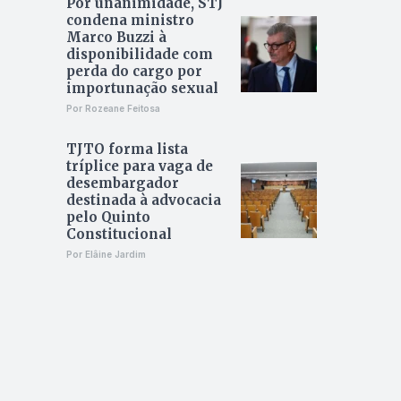
Por unanimidade, STJ
condena ministro
Marco Buzzi à
disponibilidade com
perda do cargo por
importunação sexual
Por Rozeane Feitosa
TJTO forma lista
tríplice para vaga de
desembargador
destinada à advocacia
pelo Quinto
Constitucional
Por Elâine Jardim