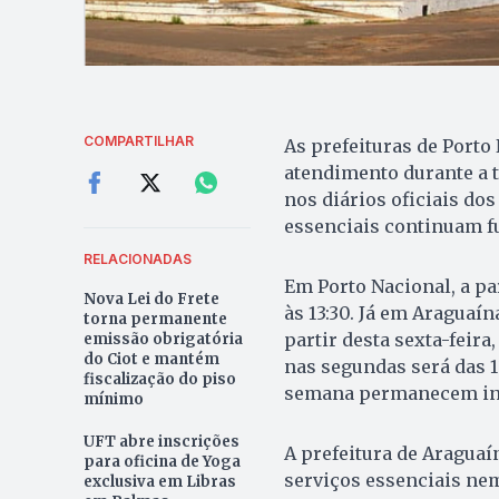
COMPARTILHAR
As prefeituras de Porto
atendimento durante a 
nos diários oficiais do
essenciais continuam 
RELACIONADAS
Em Porto Nacional, a par
Nova Lei do Frete
às 13:30. Já em Araguaí
torna permanente
partir desta sexta-feira
emissão obrigatória
do Ciot e mantém
nas segundas será das 13
fiscalização do piso
semana permanecem in
mínimo
UFT abre inscrições
A prefeitura de Araguaí
para oficina de Yoga
serviços essenciais nem
exclusiva em Libras