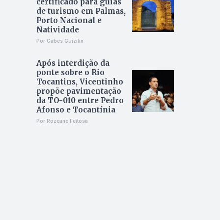
certificado para guias
de turismo em Palmas,
Porto Nacional e
Natividade
Por Gabes Guizilin
Após interdição da
ponte sobre o Rio
Tocantins, Vicentinho
propõe pavimentação
da TO-010 entre Pedro
Afonso e Tocantínia
Por Rozeane Feitosa