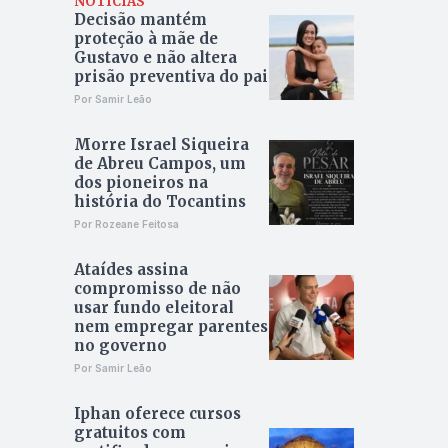
NOTÍCIAS
Decisão mantém
proteção à mãe de
Gustavo e não altera
prisão preventiva do pai
Por Samir Leão
Morre Israel Siqueira
de Abreu Campos, um
dos pioneiros na
história do Tocantins
Por Rozeane Feitosa
Ataídes assina
compromisso de não
usar fundo eleitoral
nem empregar parentes
no governo
Por Samir Leão
Iphan oferece cursos
gratuitos com