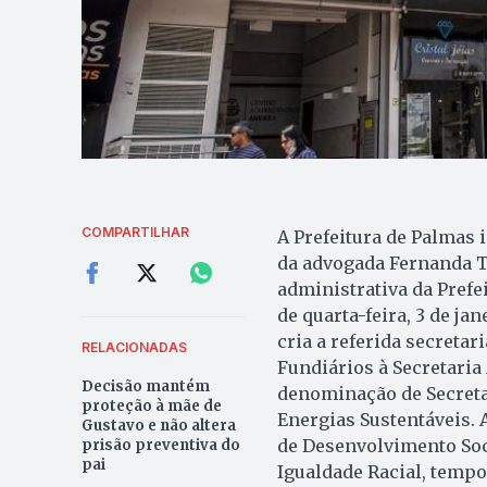
COMPARTILHAR
A Prefeitura de Palmas i
da advogada Fernanda Te
administrativa da Prefe
de quarta-feira, 3 de ja
cria a referida secretar
RELACIONADAS
Fundiários à Secretaria
Decisão mantém
denominação de Secreta
proteção à mãe de
Energias Sustentáveis. 
Gustavo e não altera
de Desenvolvimento Soci
prisão preventiva do
pai
Igualdade Racial, temp