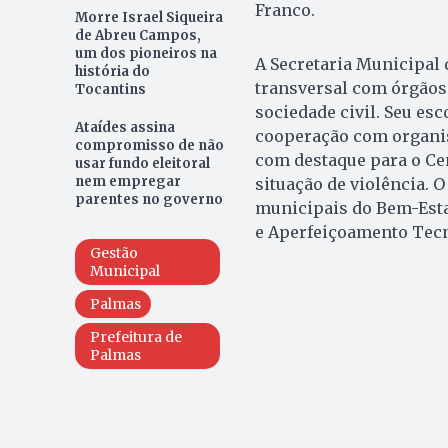
Franco.
Morre Israel Siqueira
de Abreu Campos,
um dos pioneiros na
A Secretaria Municipal 
história do
transversal com órgãos,
Tocantins
sociedade civil. Seu es
Ataídes assina
cooperação com organis
compromisso de não
com destaque para o Ce
usar fundo eleitoral
nem empregar
situação de violência.
parentes no governo
municipais do Bem-Esta
e Aperfeiçoamento Tecn
Gestão
Municipal
Palmas
Prefeitura de
Palmas