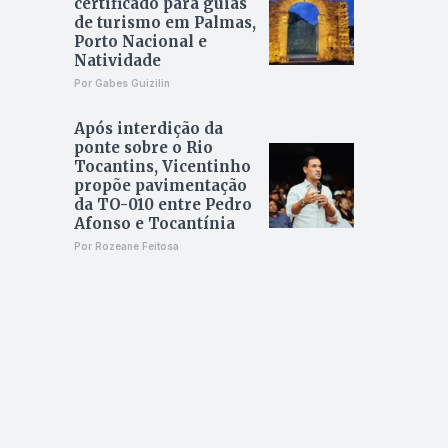
certificado para guias
de turismo em Palmas,
Porto Nacional e
Natividade
Por Gabes Guizilin
Após interdição da
ponte sobre o Rio
Tocantins, Vicentinho
propõe pavimentação
da TO-010 entre Pedro
Afonso e Tocantínia
Por Rozeane Feitosa