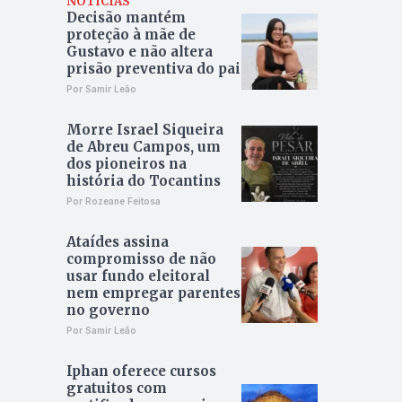
NOTÍCIAS
Decisão mantém
proteção à mãe de
Gustavo e não altera
prisão preventiva do pai
Por Samir Leão
Morre Israel Siqueira
de Abreu Campos, um
dos pioneiros na
história do Tocantins
Por Rozeane Feitosa
Ataídes assina
compromisso de não
usar fundo eleitoral
nem empregar parentes
no governo
Por Samir Leão
Iphan oferece cursos
gratuitos com