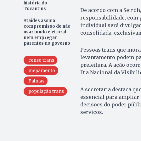
história do
Tocantins
De acordo com a Seirdh, 
responsabilidade, com 
Ataídes assina
individual será divulga
compromisso de não
usar fundo eleitoral
consolidada, exclusivam
nem empregar
parentes no governo
Pessoas trans que mora
levantamento podem par
censo trans
prefeitura. A ação ocor
mepamento
Dia Nacional da Visibil
Palmas
A secretaria destaca qu
população trans
essencial para ampliar 
decisões do poder públi
serviços.