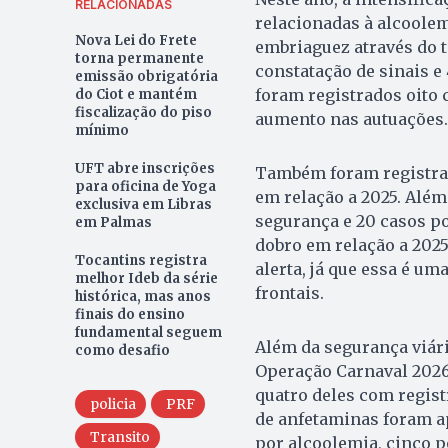
RELACIONADAS
relacionadas à alcoolem
Nova Lei do Frete
embriaguez através do t
torna permanente
constatação de sinais e 
emissão obrigatória
foram registrados oito 
do Ciot e mantém
fiscalização do piso
aumento nas autuações.
mínimo
UFT abre inscrições
Também foram registrad
para oficina de Yoga
em relação a 2025. Além
exclusiva em Libras
segurança e 20 casos po
em Palmas
dobro em relação a 202
Tocantins registra
alerta, já que essa é um
melhor Ideb da série
frontais.
histórica, mas anos
finais do ensino
fundamental seguem
Além da segurança viári
como desafio
Operação Carnaval 2026
quatro deles com regist
policia
PRF
de anfetaminas foram a
Transito
por alcoolemia, cinco 