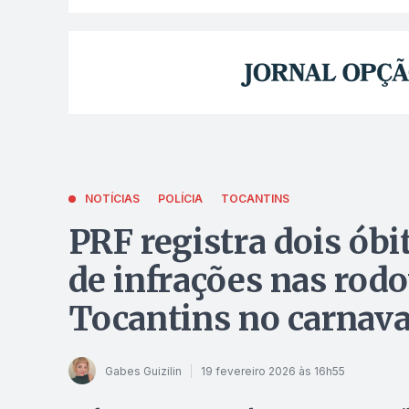
NOTÍCIAS
POLÍCIA
TOCANTINS
PRF registra dois óbi
de infrações nas rodo
Tocantins no carnava
Gabes Guizilin
19 fevereiro 2026 às 16h55