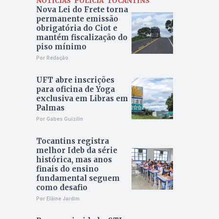
NOTÍCIAS
POLÍCIA
TOCANTINS
Nova Lei do Frete torna
permanente emissão
obrigatória do Ciot e
mantém fiscalização do
piso mínimo
Por Redação
UFT abre inscrições
para oficina de Yoga
exclusiva em Libras em
Palmas
Por Gabes Guizilin
Tocantins registra
melhor Ideb da série
histórica, mas anos
finais do ensino
fundamental seguem
como desafio
Por Elâine Jardim