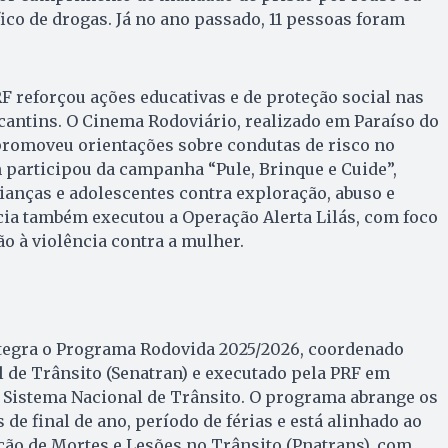
ico de drogas. Já no ano passado, 11 pessoas foram
RF reforçou ações educativas e de proteção social nas
cantins. O Cinema Rodoviário, realizado em Paraíso do
 promoveu orientações sobre condutas de risco no
 participou da campanha “Pule, Brinque e Cuide”,
rianças e adolescentes contra exploração, abuso e
ícia também executou a Operação Alerta Lilás, com foco
o à violência contra a mulher.
tegra o Programa Rodovida 2025/2026, coordenado
l de Trânsito (Senatran) e executado pela PRF em
 Sistema Nacional de Trânsito. O programa abrange os
 de final de ano, período de férias e está alinhado ao
ão de Mortes e Lesões no Trânsito (Pnatrans), com