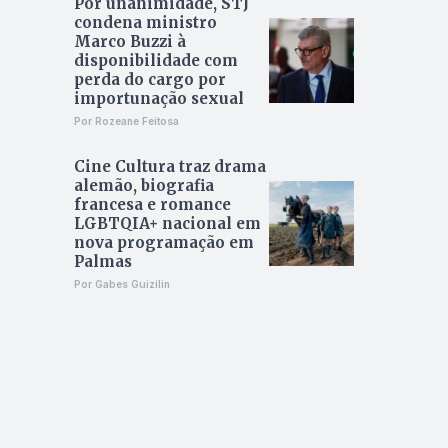
Por unanimidade, STJ
condena ministro
Marco Buzzi à
disponibilidade com
perda do cargo por
importunação sexual
Por Rozeane Feitosa
Cine Cultura traz drama
alemão, biografia
francesa e romance
LGBTQIA+ nacional em
nova programação em
Palmas
Por Gabes Guizilin