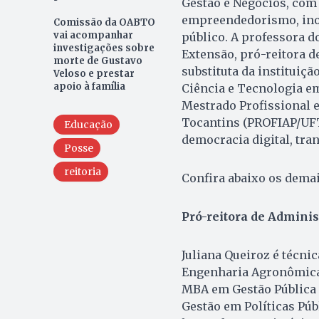
Gestão e Negócios, com 
empreendedorismo, inov
Comissão da OABTO
vai acompanhar
público. A professora d
investigações sobre
Extensão, pró-reitora d
morte de Gustavo
substituta da instituiçã
Veloso e prestar
apoio à família
Ciência e Tecnologia e
Mestrado Profissional 
Tocantins (PROFIAP/UFT
Educação
democracia digital, tra
Posse
reitoria
Confira abaixo os demai
Pró-reitora de Adminis
Juliana Queiroz é técni
Engenharia Agronômica 
MBA em Gestão Pública 
Gestão em Políticas Púb