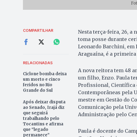
Fo
COMPARTILHAR
Nesta terça-feira, 26, a
toma posse durante cer
Leonardo Barchini, em B
Araguaína, é a primeira
RELACIONADAS
A nova reitora tem 48 a
Ciclone bomba deixa
um filho, Enzo. Paula t
um morto e cinco
Profissional, Científic
feridos no Rio
Grande do Sul
Contemporâneas pela Un
mestre em Gestão do Co
Após deixar disputa
Comunicação pela Unive
ao Senado, Irajá diz
que seguirá
Administração pelo Cen
trabalhando pelo
Tocantins e afirma
que “legado
Paula é docente do Camp
permanece”