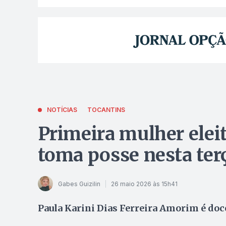
NOTÍCIAS
TOCANTINS
Primeira mulher elei
toma posse nesta terç
Gabes Guizilin
26 maio 2026 às 15h41
Paula Karini Dias Ferreira Amorim é do