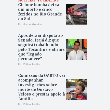
NOTÍCIAS
TOCANTINS
Ciclone bomba deixa
um morto e cinco
feridos no Rio Grande
do Sul
Por Gabes Guizilin
Após deixar disputa ao
Senado, Irajá diz que
seguirá trabalhando
pelo Tocantins e afirma
que “legado
permanece”
Por Elâine Jardim
Comissão da OABTO vai
acompanhar
investigações sobre
morte de Gustavo
Veloso e prestar apoio à
família
Por Elâine Jardim