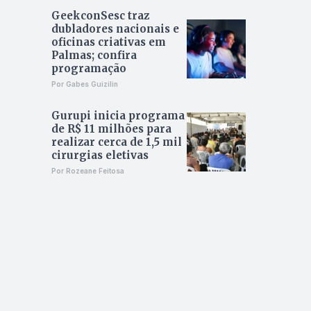
GeekconSesc traz
dubladores nacionais e
oficinas criativas em
Palmas; confira
programação
Por Gabes Guizilin
Gurupi inicia programa
de R$ 11 milhões para
realizar cerca de 1,5 mil
cirurgias eletivas
Por Rozeane Feitosa