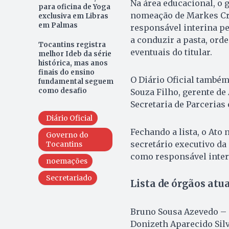
Na área educacional, o g
para oficina de Yoga
nomeação de Markes Cris
exclusiva em Libras
em Palmas
responsável interina pe
a conduzir a pasta, ord
Tocantins registra
eventuais do titular.
melhor Ideb da série
histórica, mas anos
finais do ensino
O Diário Oficial também 
fundamental seguem
como desafio
Souza Filho, gerente de
Secretaria de Parcerias 
Diário Oficial
Fechando a lista, o Ato 
Governo do
secretário executivo da 
Tocantins
como responsável interi
noemações
Secretariado
Lista de órgãos atu
Bruno Sousa Azevedo – 
Donizeth Aparecido Silv