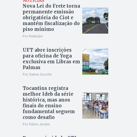
NOTÍCIAS
Nova Lei do Frete torna
permanente emissão
obrigatória do Ciot e
mantém fiscalização do
piso mínimo
Por Redação
UFT abre inscrições
para oficina de Yoga
exclusiva em Libras em
Palmas
Por Gabes Guizilin
Tocantins registra
melhor Ideb da série
histórica, mas anos
finais do ensino
fundamental seguem
como desafio
Por Elâine Jardim