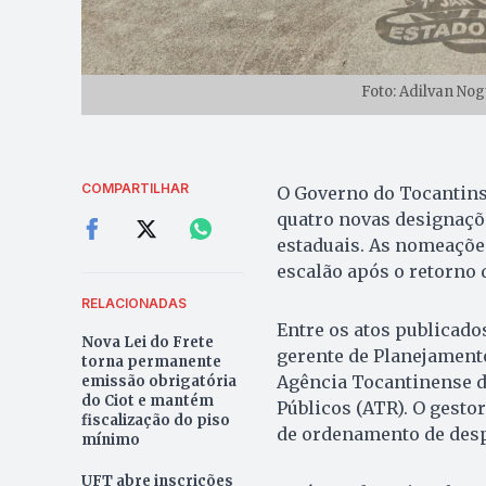
Foto: Adilvan No
COMPARTILHAR
O Governo do Tocantins p
quatro novas designaçõe
estaduais. As nomeaçõe
escalão após o retorno
RELACIONADAS
Entre os atos publicados
Nova Lei do Frete
gerente de Planejament
torna permanente
Agência Tocantinense de
emissão obrigatória
do Ciot e mantém
Públicos (ATR). O gesto
fiscalização do piso
de ordenamento de despe
mínimo
UFT abre inscrições