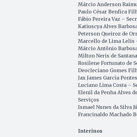
Márcio Anderson Raimu
Paulo César Benfica Fil
Fábio Pereira Vaz – Sec
Katiuscya Alves Barbos
Peterson Queiroz de O
Marcello de Lima Lelis 
Márcio Antônio Barbosa
Milton Neris de Santana
Rosilene Fortunato de S
Deocleciano Gomes Filh
Jax James Garcia Pontes
Luciano Lima Costa – Se
Elenil da Penha Alves de
Serviços
Ismael Nunes da Silva J
Francinaldo Machado Bó
Interinos