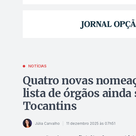
NOTÍCIAS
Quatro novas nomeaç
lista de órgãos aind
Tocantins
Júlia Carvalho
11 dezembro 2025 às 07h51