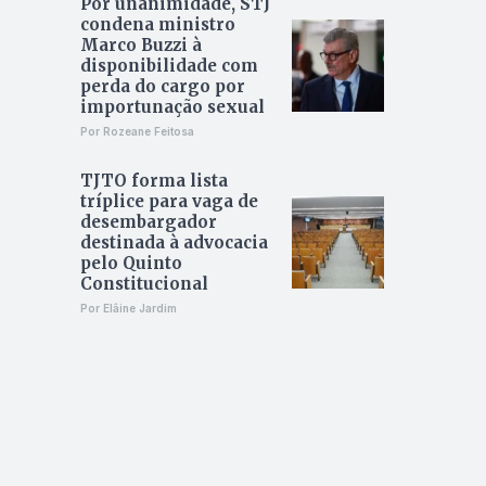
Por unanimidade, STJ
condena ministro
Marco Buzzi à
disponibilidade com
perda do cargo por
importunação sexual
Por Rozeane Feitosa
TJTO forma lista
tríplice para vaga de
desembargador
destinada à advocacia
pelo Quinto
Constitucional
Por Elâine Jardim