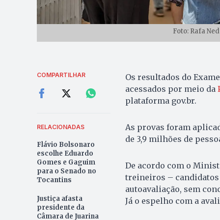
Foto: Rafa Ne
COMPARTILHAR
Os resultados do Exame
acessados por meio da
plataforma gov.br.
As provas foram aplicad
RELACIONADAS
de 3,9 milhões de pesso
Flávio Bolsonaro
escolhe Eduardo
Gomes e Gaguim
De acordo com o Minist
para o Senado no
treineiros – candidato
Tocantins
autoavaliação, sem con
Justiça afasta
Já o espelho com a aval
presidente da
Câmara de Juarina