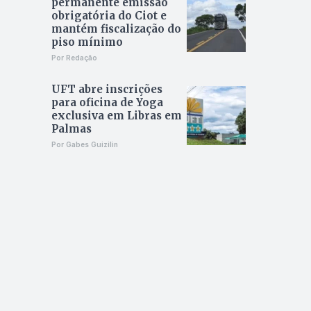
permanente emissão
obrigatória do Ciot e
mantém fiscalização do
piso mínimo
Por Redação
UFT abre inscrições
para oficina de Yoga
exclusiva em Libras em
Palmas
Por Gabes Guizilin