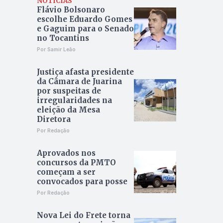
NOTÍCIAS
Flávio Bolsonaro
escolhe Eduardo Gomes
e Gaguim para o Senado
no Tocantins
Por Samir Leão
Justiça afasta presidente
da Câmara de Juarina
por suspeitas de
irregularidades na
eleição da Mesa
Diretora
Por Redação
Aprovados nos
concursos da PMTO
começam a ser
convocados para posse
Por Redação
Nova Lei do Frete torna