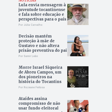
NOTÍCIAS
Lula envia mensagem à
juventude tocantinense
e fala sobre educação e
perspectivas para o país
Por Júlia Carvalho
Decisão mantém
proteção à mãe de
Gustavo e não altera
prisão preventiva do pai
Por Samir Leão
Morre Israel Siqueira
de Abreu Campos, um
dos pioneiros na
história do Tocantins
Por Rozeane Feitosa
Ataídes assina
compromisso de não
usar fundo eleitoral