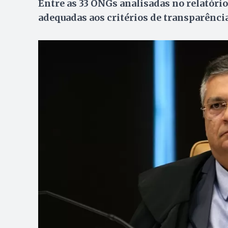
Entre as 33 ONGs analisadas no relatóri
adequadas aos critérios de transparênci