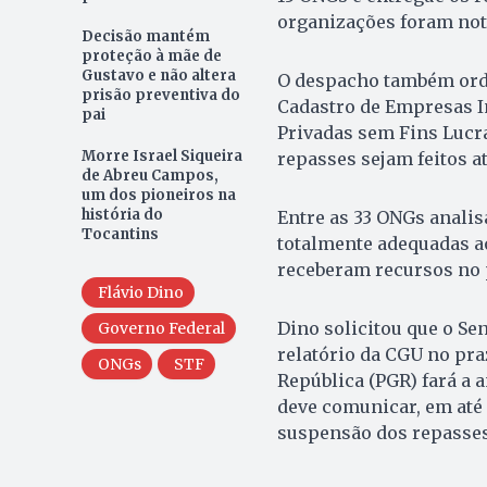
organizações foram noti
Decisão mantém
proteção à mãe de
Gustavo e não altera
O despacho também orde
prisão preventiva do
Cadastro de Empresas In
pai
Privadas sem Fins Lucr
Morre Israel Siqueira
repasses sejam feitos a
de Abreu Campos,
um dos pioneiros na
história do
Entre as 33 ONGs analis
Tocantins
totalmente adequadas ao
receberam recursos no p
Flávio Dino
Dino solicitou que o S
Governo Federal
relatório da CGU no pra
ONGs
STF
República (PGR) fará a 
deve comunicar, em até 
suspensão dos repasses 