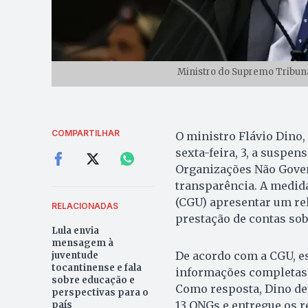
Ministro do Supremo Tribunal
COMPARTILHAR
O ministro Flávio Dino,
sexta-feira, 3, a susp
Organizações Não Gove
transparência. A medida
(CGU) apresentar um re
RELACIONADAS
prestação de contas sob
Lula envia
mensagem à
De acordo com a CGU, e
juventude
tocantinense e fala
informações completas e
sobre educação e
Como resposta, Dino de
perspectivas para o
13 ONGs e entregue os r
país