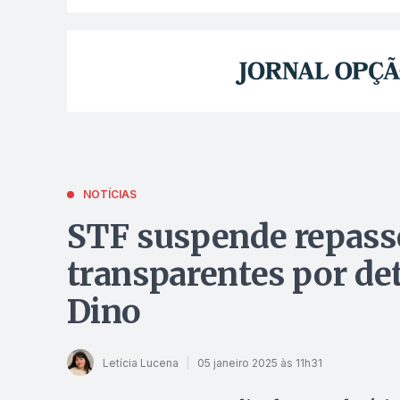
NOTÍCIAS
STF suspende repass
transparentes por de
Dino
Letícia Lucena
05 janeiro 2025 às 11h31