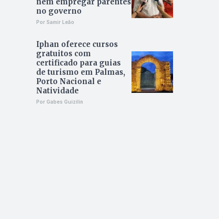
nem empregar parentes
no governo
Por Samir Leão
Iphan oferece cursos
gratuitos com
certificado para guias
de turismo em Palmas,
Porto Nacional e
Natividade
Por Gabes Guizilin