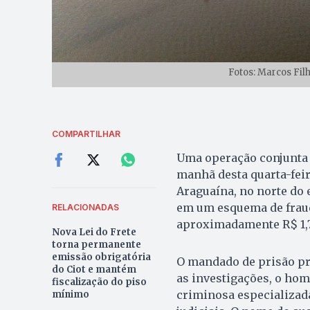
Fotos: Marcos Fi
COMPARTILHAR
Uma operação conjunta d
manhã desta quarta-fei
Araguaína, no norte do 
em um esquema de fraude
RELACIONADAS
aproximadamente R$ 1,7
Nova Lei do Frete
torna permanente
emissão obrigatória
O mandado de prisão pre
do Ciot e mantém
as investigações, o ho
fiscalização do piso
criminosa especializad
mínimo