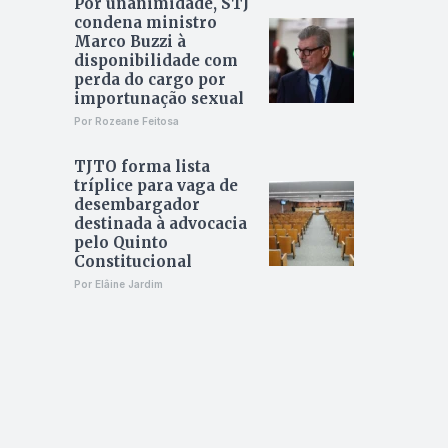
Por unanimidade, STJ
condena ministro
Marco Buzzi à
disponibilidade com
perda do cargo por
importunação sexual
Por Rozeane Feitosa
TJTO forma lista
tríplice para vaga de
desembargador
destinada à advocacia
pelo Quinto
Constitucional
Por Elâine Jardim