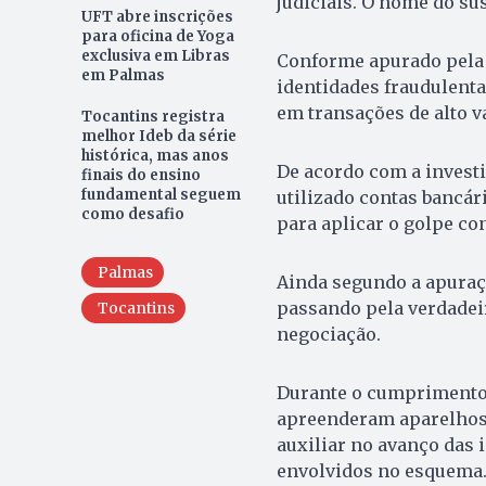
judiciais. O nome do sus
UFT abre inscrições
para oficina de Yoga
exclusiva em Libras
Conforme apurado pela p
em Palmas
identidades fraudulenta
em transações de alto va
Tocantins registra
melhor Ideb da série
histórica, mas anos
De acordo com a invest
finais do ensino
fundamental seguem
utilizado contas bancár
como desafio
para aplicar o golpe con
Palmas
Ainda segundo a apuraç
passando pela verdadeir
Tocantins
negociação.
Durante o cumprimento 
apreenderam aparelhos 
auxiliar no avanço das 
envolvidos no esquema