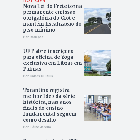
NOTÍCIAS
Nova Lei do Frete torna
permanente emissão
obrigatória do Ciot e
mantém fiscalização do
piso mínimo
Por Redação
UFT abre inscrições
para oficina de Yoga
exclusiva em Libras em
Palmas
Por Gabes Guizilin
Tocantins registra
melhor Ideb da série
histórica, mas anos
finais do ensino
fundamental seguem
como desafio
Por Elâine Jardim