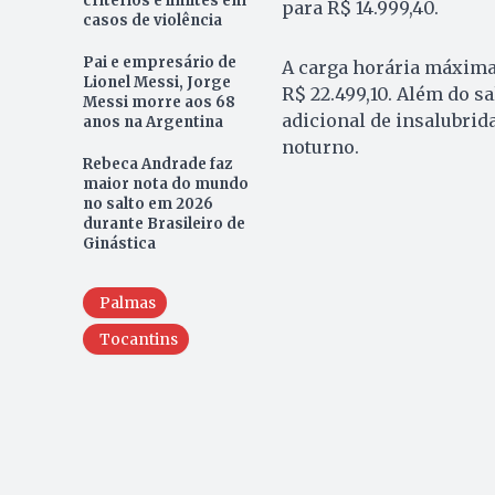
critérios e limites em
para R$ 14.999,40.
casos de violência
Pai e empresário de
A carga horária máxima
Lionel Messi, Jorge
R$ 22.499,10. Além do sa
Messi morre aos 68
adicional de insalubrid
anos na Argentina
noturno.
Rebeca Andrade faz
maior nota do mundo
no salto em 2026
durante Brasileiro de
Ginástica
Palmas
Tocantins