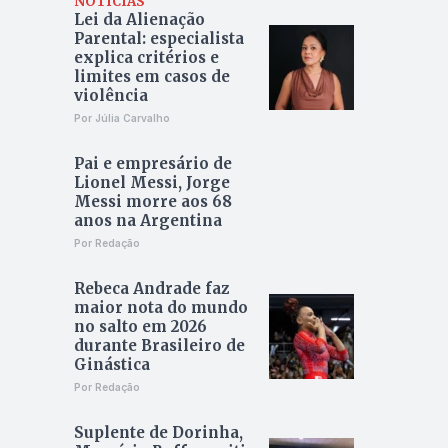
NOTÍCIAS
Lei da Alienação
Parental: especialista
explica critérios e
limites em casos de
violência
Por Júlia Carvalho
Pai e empresário de
Lionel Messi, Jorge
Messi morre aos 68
anos na Argentina
Por Redação
Rebeca Andrade faz
maior nota do mundo
no salto em 2026
durante Brasileiro de
Ginástica
Por Redação
Suplente de Dorinha,