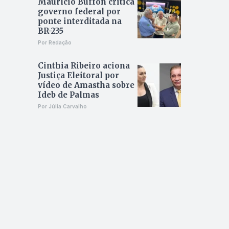
Maurício Buffon critica
governo federal por
ponte interditada na
BR-235
Por Redação
Cinthia Ribeiro aciona
Justiça Eleitoral por
vídeo de Amastha sobre
Ideb de Palmas
Por Júlia Carvalho