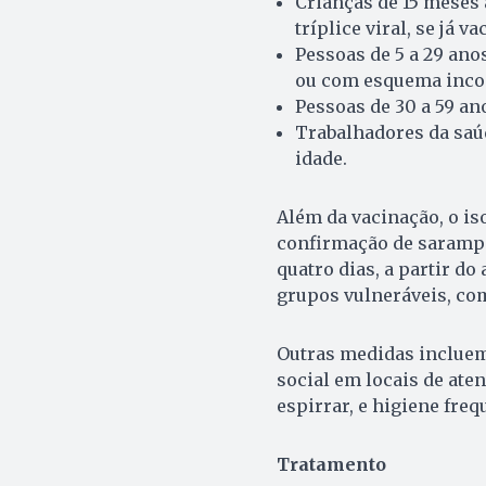
Crianças de 15 meses a
tríplice viral, se já v
Pessoas de 5 a 29 anos
ou com esquema inco
Pessoas de 30 a 59 ano
Trabalhadores da saúd
idade.
Além da vacinação, o i
confirmação de sarampo
quatro dias, a partir d
grupos vulneráveis, co
Outras medidas incluem
social em locais de ate
espirrar, e higiene fre
Tratamento