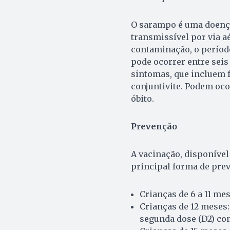
O sarampo é uma doença 
transmissível por via aér
contaminação, o período
pode ocorrer entre seis
sintomas, que incluem f
conjuntivite. Podem oc
óbito.
Prevenção
A vacinação, disponível
principal forma de pre
Crianças de 6 a 11 mes
Crianças de 12 meses: 
segunda dose (D2) com 