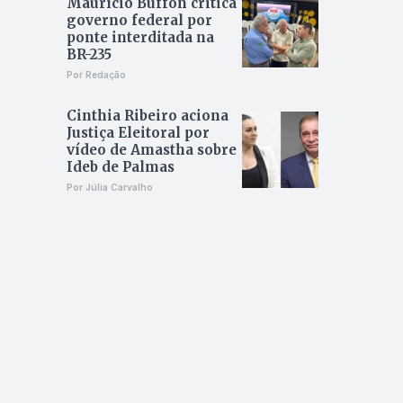
Maurício Buffon critica
governo federal por
ponte interditada na
BR-235
Por Redação
Cinthia Ribeiro aciona
Justiça Eleitoral por
vídeo de Amastha sobre
Ideb de Palmas
Por Júlia Carvalho