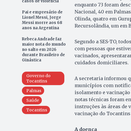
casos de violência
enquanto 73 foram desc
Nacional, 40 em Palmas,
Pai e empresário de
Lionel Messi, Jorge
Olinda, quatro em Gurup
Messi morre aos 68
Recursolândia, um em B
anos na Argentina
Rebeca Andrade faz
Segundo a SES-TO, todo
maior nota do mundo
com pessoas que estive
no salto em 2026
durante Brasileiro de
vacinados, apresentar
Ginástica
cuidados domiciliares.
Governo do
A secretaria informou 
Tocantins
municípios com notifica
Palmas
isolamento e vacinação
notas técnicas foram en
Saúde
instruções às áreas de v
Tocantins
vacinação do Tocantins
A doença