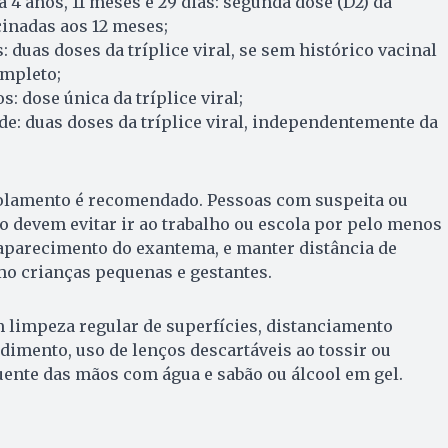
 4 anos, 11 meses e 29 dias: segunda dose (D2) da
acinadas aos 12 meses;
: duas doses da tríplice viral, se sem histórico vacinal
mpleto;
s: dose única da tríplice viral;
e: duas doses da tríplice viral, independentemente da
solamento é recomendado. Pessoas com suspeita ou
 devem evitar ir ao trabalho ou escola por pelo menos
o aparecimento do exantema, e manter distância de
mo crianças pequenas e gestantes.
 limpeza regular de superfícies, distanciamento
ndimento, uso de lenços descartáveis ao tossir ou
quente das mãos com água e sabão ou álcool em gel.