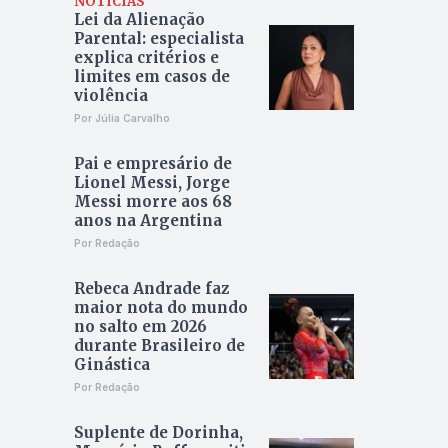
NOTÍCIAS
Lei da Alienação
Parental: especialista
explica critérios e
limites em casos de
violência
Por Júlia Carvalho
Pai e empresário de
Lionel Messi, Jorge
Messi morre aos 68
anos na Argentina
Por Redação
Rebeca Andrade faz
maior nota do mundo
no salto em 2026
durante Brasileiro de
Ginástica
Por Redação
Suplente de Dorinha,