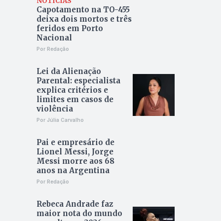
NOTÍCIAS
Capotamento na TO-455
deixa dois mortos e três
feridos em Porto
Nacional
Por Redação
Lei da Alienação
Parental: especialista
explica critérios e
limites em casos de
violência
Por Júlia Carvalho
Pai e empresário de
Lionel Messi, Jorge
Messi morre aos 68
anos na Argentina
Por Redação
Rebeca Andrade faz
maior nota do mundo