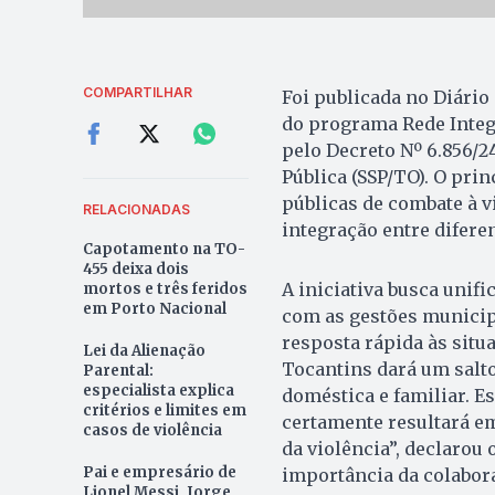
COMPARTILHAR
Foi publicada no Diário O
do programa Rede Integr
pelo Decreto Nº 6.856/2
Pública (SSP/TO). O prin
públicas de combate à v
RELACIONADAS
integração entre difere
Capotamento na TO-
455 deixa dois
A iniciativa busca unifi
mortos e três feridos
em Porto Nacional
com as gestões municip
resposta rápida às situ
Lei da Alienação
Tocantins dará um salto
Parental:
especialista explica
doméstica e familiar. E
critérios e limites em
certamente resultará e
casos de violência
da violência”, declarou
Pai e empresário de
importância da colabor
Lionel Messi, Jorge