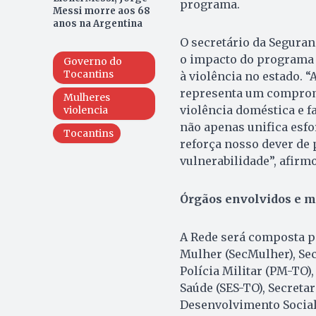
programa.
Messi morre aos 68
anos na Argentina
O secretário da Segura
o impacto do programa 
Governo do
Tocantins
à violência no estado. 
representa um comprom
Mulheres
violência doméstica e f
violencia
não apenas unifica esfo
Tocantins
reforça nosso dever de 
vulnerabilidade”, afirm
Órgãos envolvidos e 
A Rede será composta po
Mulher (SecMulher), Sec
Polícia Militar (PM-TO)
Saúde (SES-TO), Secretar
Desenvolvimento Social (