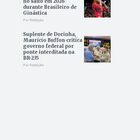
no salto em 2026
durante Brasileiro de
Ginástica
Por Redação
Suplente de Dorinha,
Maurício Buffon critica
governo federal por
ponte interditada na
BR-235
Por Redação