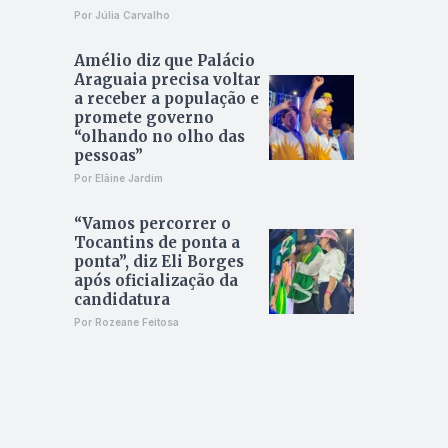
Por Júlia Carvalho
Amélio diz que Palácio
Araguaia precisa voltar
a receber a população e
promete governo
“olhando no olho das
pessoas”
Por Elâine Jardim
“Vamos percorrer o
Tocantins de ponta a
ponta”, diz Eli Borges
após oficialização da
candidatura
Por Rozeane Feitosa