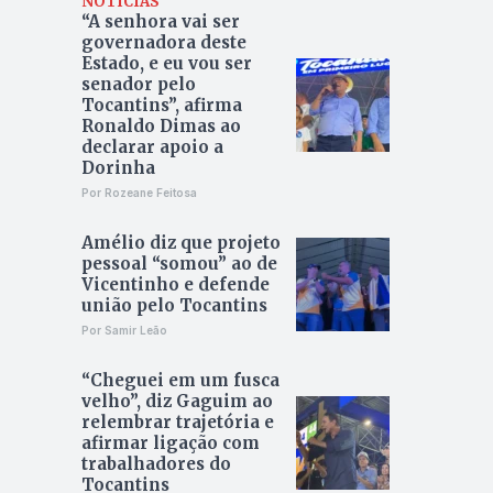
NOTÍCIAS
“A senhora vai ser
governadora deste
Estado, e eu vou ser
senador pelo
Tocantins”, afirma
Ronaldo Dimas ao
declarar apoio a
Dorinha
Por Rozeane Feitosa
Amélio diz que projeto
pessoal “somou” ao de
Vicentinho e defende
união pelo Tocantins
Por Samir Leão
“Cheguei em um fusca
velho”, diz Gaguim ao
relembrar trajetória e
afirmar ligação com
trabalhadores do
Tocantins