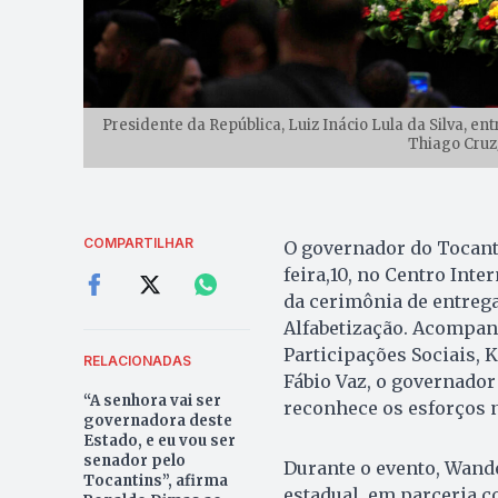
Presidente da República, Luiz Inácio Lula da Silva, e
Thiago Cruz
COMPARTILHAR
O governador do Tocant
feira,10, no Centro Inte
da cerimônia de entreg
Alfabetização. Acompan
Participações Sociais, 
RELACIONADAS
Fábio Vaz, o governador
“A senhora vai ser
reconhece os esforços n
governadora deste
Estado, e eu vou ser
senador pelo
Durante o evento, Wand
Tocantins”, afirma
estadual, em parceria c