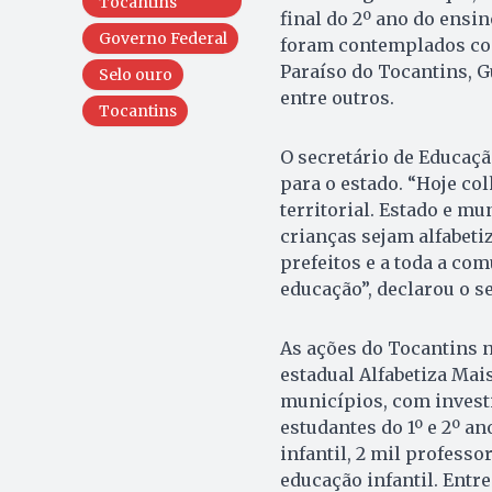
Tocantins
final do 2º ano do ensi
Governo Federal
foram contemplados com
Paraíso do Tocantins, G
Selo ouro
entre outros.
Tocantins
O secretário de Educaçã
para o estado. “Hoje co
territorial. Estado e mu
crianças sejam alfabetiz
prefeitos e a toda a c
educação”, declarou o se
As ações do Tocantins n
estadual Alfabetiza Mai
municípios, com invest
estudantes do 1º e 2º a
infantil, 2 mil profess
educação infantil. Entr