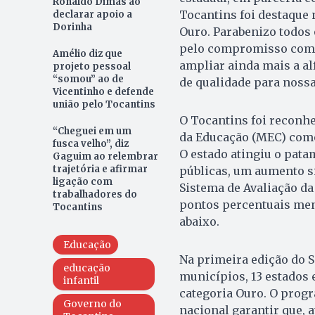
Ronaldo Dimas ao
Tocantins foi destaque 
declarar apoio a
Dorinha
Ouro. Parabenizo todos 
pelo compromisso com a
Amélio diz que
ampliar ainda mais a a
projeto pessoal
“somou” ao de
de qualidade para nossa
Vicentinho e defende
união pelo Tocantins
O Tocantins foi reconh
“Cheguei em um
da Educação (MEC) como 
fusca velho”, diz
O estado atingiu o pata
Gaguim ao relembrar
trajetória e afirmar
públicas, um aumento si
ligação com
Sistema de Avaliação da 
trabalhadores do
pontos percentuais men
Tocantins
abaixo.
Educação
Na primeira edição do 
educação
municípios, 13 estados 
infantil
categoria Ouro. O prog
Governo do
nacional garantir que, 