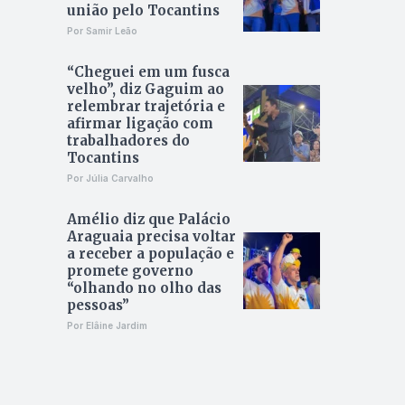
união pelo Tocantins
Por Samir Leão
“Cheguei em um fusca
velho”, diz Gaguim ao
relembrar trajetória e
afirmar ligação com
trabalhadores do
Tocantins
Por Júlia Carvalho
Amélio diz que Palácio
Araguaia precisa voltar
a receber a população e
promete governo
“olhando no olho das
pessoas”
Por Elâine Jardim