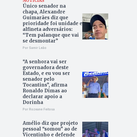
NOTÍCIAS
Único senador na
chapa, Alexandre
Guimarães diz que
prioridade foi unidade e
alfineta adversários:
“Tem palanque que vai
se desmontar”
Por Samir Leão
“A senhora vai ser
governadora deste
Estado, e eu vou ser
senador pelo
Tocantins”, afirma
Ronaldo Dimas ao
declarar apoio a
Dorinha
Por Rozeane Feitosa
Amélio diz que projeto
pessoal “somou” ao de
Vicentinho e defende