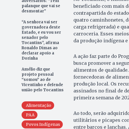
adversários: “Tem
beneficiado com mais d
palanque que vai se
desmontar”
contrapartida do estado
quatro caminhonetes, d
“A senhora vai ser
carga refrigerada) e qu
governadora deste
Estado, e eu vou ser
carroceria. Esses meios
senador pelo
da produção indígena e 
Tocantins”, afirma
Ronaldo Dimas ao
declarar apoio a
A ação faz parte do Pro
Dorinha
busca promover a segura
Amélio diz que
alimentos de qualidade.
projeto pessoal
fornecedoras de aliment
“somou” ao de
produção local. Os rec
Vicentinho e defende
união pelo Tocantins
assinados no final de d
primeira semana de 202
Alimentação
Ao todo, serão adquirid
PAA
utilitários e picapes c
Povos Indígenas
entre barcos e lanchas. 