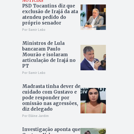
NOTÍCIAS
PSD Tocantins diz que
exclusão de Irajá da ata
atendeu pedido do
próprio senador
Por Samir Leão
Ministros de Lula
bancaram Paulo
Mourão e isolaram
articulação de Irajá no
PT
Por Samir Leão
Madrasta tinha dever de
cuidado com Gustavo e
pode responder por
omissão nas agressões,
diz delegado
Por Elâine Jardim
Investigação aponta que