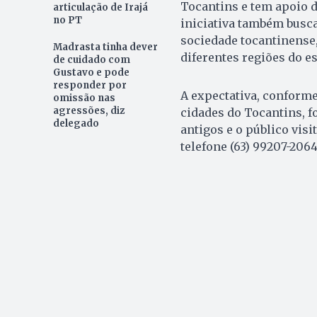
Tocantins e tem apoio 
articulação de Irajá
no PT
iniciativa também busca
sociedade tocantinense,
Madrasta tinha dever
diferentes regiões do es
de cuidado com
Gustavo e pode
responder por
A expectativa, conforme 
omissão nas
agressões, diz
cidades do Tocantins, f
delegado
antigos e o público vis
telefone (63) 99207-2064