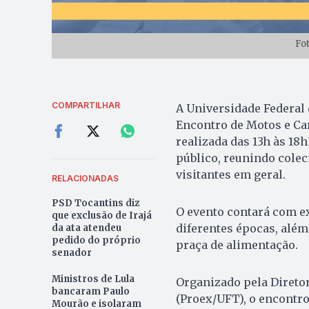
Fo
COMPARTILHAR
A Universidade Federal 
Encontro de Motos e Ca
realizada das 13h às 18
público, reunindo colec
visitantes em geral.
RELACIONADAS
PSD Tocantins diz
O evento contará com e
que exclusão de Irajá
diferentes épocas, além
da ata atendeu
pedido do próprio
praça de alimentação.
senador
Ministros de Lula
Organizado pela Diretor
bancaram Paulo
(Proex/UFT), o encontro
Mourão e isolaram