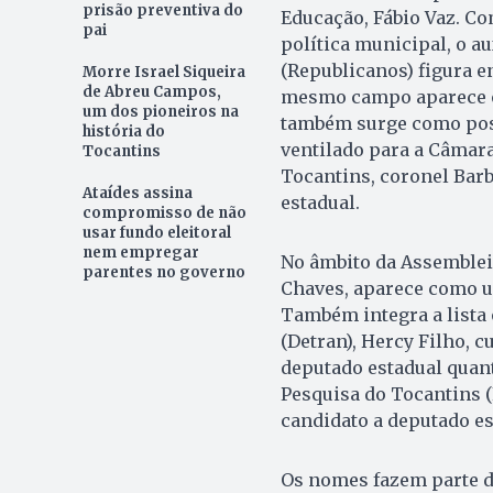
prisão preventiva do
Educação, Fábio Vaz. Co
pai
política municipal, o a
(Republicanos) figura e
Morre Israel Siqueira
de Abreu Campos,
mesmo campo aparece o 
um dos pioneiros na
também surge como poss
história do
ventilado para a Câmara
Tocantins
Tocantins, coronel Barb
Ataídes assina
estadual.
compromisso de não
usar fundo eleitoral
nem empregar
No âmbito da Assembleia
parentes no governo
Chaves, aparece como u
Também integra a lista
(Detran), Hercy Filho, 
deputado estadual quant
Pesquisa do Tocantins (
candidato a deputado es
Os nomes fazem parte da