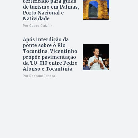
certificado para guias
de turismo em Palmas,
Porto Nacional e
Natividade
Por Gabes Guizilin
Após interdição da
ponte sobre o Rio
Tocantins, Vicentinho
propõe pavimentação
da TO-010 entre Pedro
Afonso e Tocantínia
Por Rozeane Feitosa