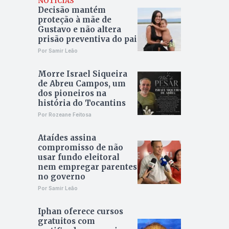
NOTÍCIAS
Decisão mantém
proteção à mãe de
Gustavo e não altera
prisão preventiva do pai
Por Samir Leão
Morre Israel Siqueira
de Abreu Campos, um
dos pioneiros na
história do Tocantins
Por Rozeane Feitosa
Ataídes assina
compromisso de não
usar fundo eleitoral
nem empregar parentes
no governo
Por Samir Leão
Iphan oferece cursos
gratuitos com