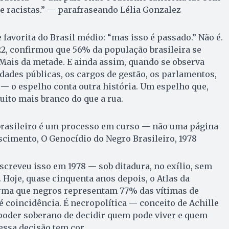
e racistas.” — parafraseando Lélia Gonzalez
 favorita do Brasil médio: “mas isso é passado.” Não é.
2, confirmou que 56% da população brasileira se
 Mais da metade. E ainda assim, quando se observa
ades públicas, os cargos de gestão, os parlamentos,
 — o espelho conta outra história. Um espelho que,
uito mais branco do que a rua.
brasileiro é um processo em curso — não uma página
scimento, O Genocídio do Negro Brasileiro, 1978
creveu isso em 1978 — sob ditadura, no exílio, sem
 Hoje, quase cinquenta anos depois, o Atlas da
irma que negros representam 77% das vítimas de
é coincidência. É necropolítica — conceito de Achille
poder soberano de decidir quem pode viver e quem
essa decisão tem cor.