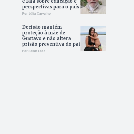
e fala sobre educação e
perspectivas para o país
Por Júlia Carvalho
Decisão mantém
proteção à mãe de
Gustavo e não altera
prisão preventiva do pai
Por Samir Leão