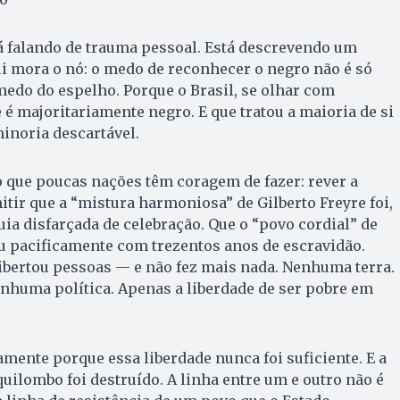
á falando de trauma pessoal. Está descrevendo um
ui mora o nó: o medo de reconhecer o negro não é só
edo do espelho. Porque o Brasil, se olhar com
 é majoritariamente negro. E que tratou a maioria de si
noria descartável.
 que poucas nações têm coragem de fazer: rever a
itir que a “mistura harmoniosa” de Gilberto Freyre foi,
uia disfarçada de celebração. Que o “povo cordial” de
u pacificamente com trezentos anos de escravidão.
libertou pessoas — e não fez mais nada. Nenhuma terra.
huma política. Apenas a liberdade de ser pobre em
mente porque essa liberdade nunca foi suficiente. E a
quilombo foi destruído. A linha entre um e outro não é