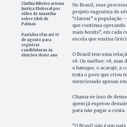
Cinthia Ribeiro aciona
No Brasil, esse proces
Justiça Eleitoral por
projeto eugenista do sé
vídeo de Amastha
“clarear” a população —
sobre Ideb de
Palmas
que continua operando h
mais bonito”, em cada c
Partidos têm até 15
escola que ensina Gréc
de agosto para
registrar
candidaturas às
O Brasil tem uma relaçã
eleições deste ano
vê. Ou melhor: vê, mas 
o batuque, o acarajé, a
trata o povo que criou t
mencionado apenas em n
Chama-se isso de democr
quem já esperou demais,
para não pagar a conta.
“O Brasil não é um país