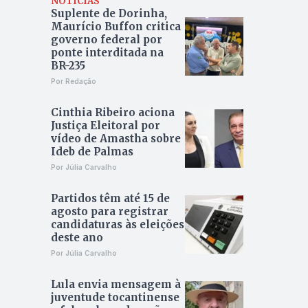
NOTÍCIAS
Suplente de Dorinha,
Maurício Buffon critica
governo federal por
ponte interditada na
BR-235
Por Redação
Cinthia Ribeiro aciona
Justiça Eleitoral por
vídeo de Amastha sobre
Ideb de Palmas
Por Júlia Carvalho
Partidos têm até 15 de
agosto para registrar
candidaturas às eleições
deste ano
Por Júlia Carvalho
Lula envia mensagem à
juventude tocantinense