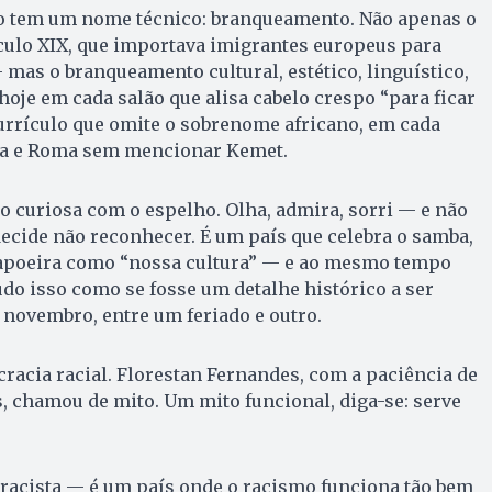
so tem um nome técnico: branqueamento. Não apenas o
culo XIX, que importava imigrantes europeus para
 mas o branqueamento cultural, estético, linguístico,
oje em cada salão que alisa cabelo crespo “para ficar
urrículo que omite o sobrenome africano, em cada
ia e Roma sem mencionar Kemet.
o curiosa com o espelho. Olha, admira, sorri — e não
decide não reconhecer. É um país que celebra o samba,
 capoeira como “nossa cultura” — e ao mesmo tempo
udo isso como se fosse um detalhe histórico a ser
ovembro, entre um feriado e outro.
acia racial. Florestan Fernandes, com a paciência de
 chamou de mito. Um mito funcional, diga-se: serve
 racista — é um país onde o racismo funciona tão bem