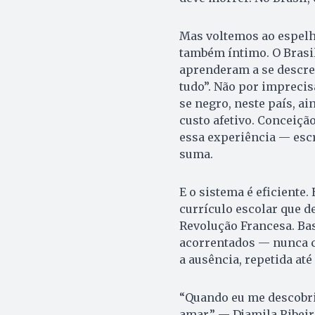
Mas voltemos ao espelh
também íntimo. O Brasi
aprenderam a se descre
tudo”. Não por imprecis
se negro, neste país, ai
custo afetivo. Conceiçã
essa experiência — escr
suma.
E o sistema é eficiente. 
currículo escolar que de
Revolução Francesa. Bas
acorrentados — nunca c
a ausência, repetida até
“Quando eu me descobri
amar.” — Djamila Ribei