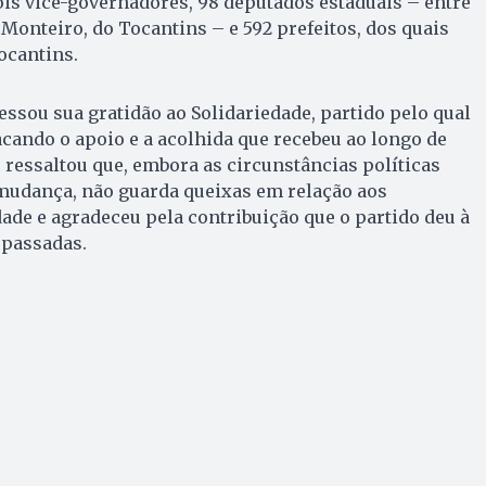
is vice-governadores, 98 deputados estaduais – entre
a Monteiro, do Tocantins – e 592 prefeitos, dos quais
ocantins.
sou sua gratidão ao Solidariedade, partido pelo qual
tacando o apoio e a acolhida que recebeu ao longo de
e ressaltou que, embora as circunstâncias políticas
udança, não guarda queixas em relação aos
dade e agradeceu pela contribuição que o partido deu à
 passadas.