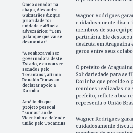
Único senador na
chapa, Alexandre
Wagner Rodrigues garante
Guimarães diz que
prioridade foi
cuidadosamente discutid
unidade e alfineta
membros de sua equipe
adversários: “Tem
partidária. Ele destaco
palanque que vai se
desmontar”
desfruta em Araguaína e 
gerou entre seus colabo
“A senhora vai ser
governadora deste
Estado, e eu vou ser
O prefeito de Araguaína
senador pelo
Solidariedade para se fi
Tocantins”, afirma
Ronaldo Dimas ao
Dorinha que preside o p
declarar apoio a
reuniões realizadas na
Dorinha
prefeito, reflete a boa
Amélio diz que
representa o União Bra
projeto pessoal
“somou” ao de
Vicentinho e defende
Wagner Rodrigues garante
união pelo Tocantins
cuidadosamente discutid
membros de sua equipe