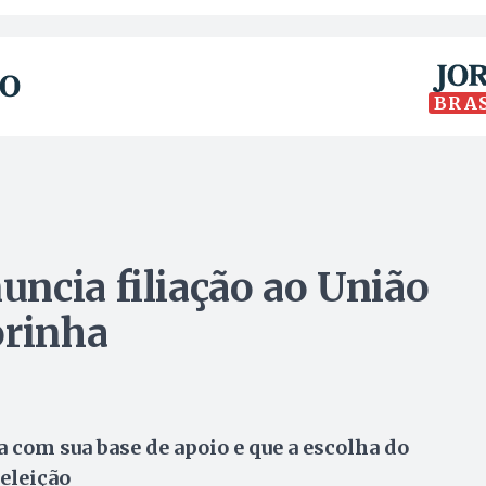
BRA
ncia filiação ao União
orinha
a com sua base de apoio e que a escolha do
eeleição