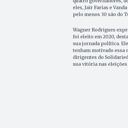
quatro governadores, do
eles, Jair Farias e Vand
pelo menos 30 são do T
Wagner Rodrigues expres
foi eleito em 2020, des
sua jornada política. El
tenham motivado essa m
dirigentes do Solidarie
sua vitória nas eleições