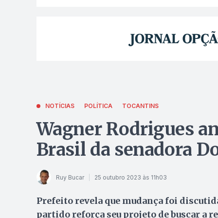
NOTÍCIAS
POLÍTICA
TOCANTINS
Wagner Rodrigues anu
Brasil da senadora D
Ruy Bucar
25 outubro 2023 às 11h03
Prefeito revela que mudança foi discutid
partido reforça seu projeto de buscar a r