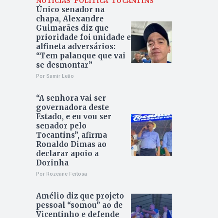
NOTÍCIAS
POLÍTICA
TOCANTINS
Único senador na
chapa, Alexandre
Guimarães diz que
prioridade foi unidade e
alfineta adversários:
“Tem palanque que vai
se desmontar”
Por Samir Leão
“A senhora vai ser
governadora deste
Estado, e eu vou ser
senador pelo
Tocantins”, afirma
Ronaldo Dimas ao
declarar apoio a
Dorinha
Por Rozeane Feitosa
Amélio diz que projeto
pessoal “somou” ao de
Vicentinho e defende