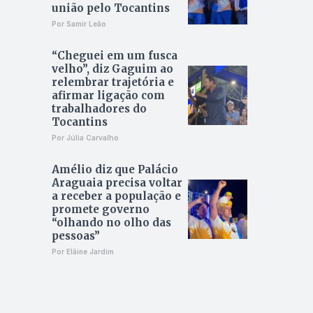
união pelo Tocantins
Por Samir Leão
“Cheguei em um fusca
velho”, diz Gaguim ao
relembrar trajetória e
afirmar ligação com
trabalhadores do
Tocantins
Por Júlia Carvalho
Amélio diz que Palácio
Araguaia precisa voltar
a receber a população e
promete governo
“olhando no olho das
pessoas”
Por Elâine Jardim