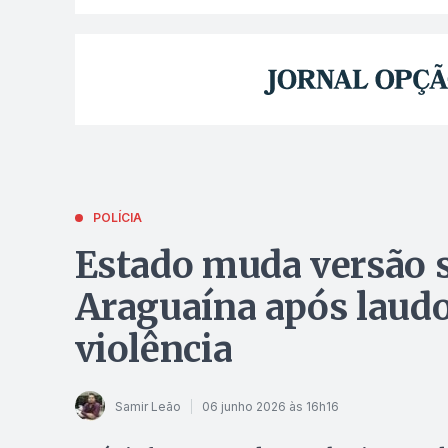
POLÍCIA
Estado muda versão 
Araguaína após laudo
violência
Samir Leão
06 junho 2026 às 16h16