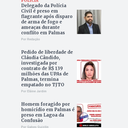
POLÍCIA
Delegado da Polícia
Civil é preso em
flagrante após disparo
de arma de fogo e
ameaças durante
conflito em Palmas
Por Redação
Pedido de liberdade de
Cláudia Cândido,
investigada por
contrato de R$ 139
milhões das UPAs de
Palmas, termina
empatado no TJTO
Por Elâine Jardim
Homem foragido por
homicídio em Palmas é
preso em Lagoa da
Confusão
Por Gabes Guizilin