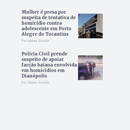
Mulher é presa por
suspeita de tentativa de
homicídio contra
adolescente em Porto
Alegre do Tocantins
Por Gabes Guizilin
Polícia Civil prende
suspeito de apoiar
facção baiana envolvida
em homicídios em
Dianópolis
Por Gabes Guizilin