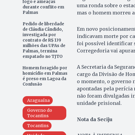
fogo e ameaças
uma ronda sobre o estad
durante conflito em
mas o homem morreu an
Palmas
Pedido de liberdade
Em novo posicionamento
de Cláudia Cândido,
investigada por
indicavam morte por ca
contrato de R$ 139
foi possível identificar
milhões das UPAs de
Corregedoria vai apurar
Palmas, termina
empatado no TJTO
A Secretaria da Seguran
Homem foragido por
homicídio em Palmas
cargo da Divisão de Hom
é preso em Lagoa da
o momento, o governo nã
Confusão
apontadas pela perícia
não foram divulgadas i
Araguaína
unidade prisional.
Governo do
Tocantins
Nota da Seciju
Tocantins