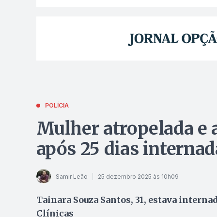
POLÍCIA
Mulher atropelada e 
após 25 dias interna
Samir Leão
25 dezembro 2025 às 10h09
Tainara Souza Santos, 31, estava intern
Clínicas