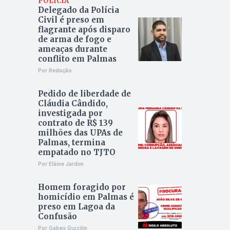
POLÍCIA
Delegado da Polícia
Civil é preso em
flagrante após disparo
de arma de fogo e
ameaças durante
conflito em Palmas
Por Redação
Pedido de liberdade de
Cláudia Cândido,
investigada por
contrato de R$ 139
milhões das UPAs de
Palmas, termina
empatado no TJTO
Por Elâine Jardim
Homem foragido por
homicídio em Palmas é
preso em Lagoa da
Confusão
Por Gabes Guizilin