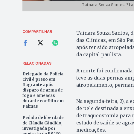
Tainara Souza Santos, 31 
COMPARTILHAR
Tainara Souza Santos, de
das Clínicas, em São P
após ter sido atropelad
da capital paulista.
RELACIONADAS
A morte foi confirmada 
Delegado da Polícia
teve as duas pernas amp
Civil é preso em
atropelamento, permane
flagrante após
disparo de arma de
fogo e ameaças
Na segunda-feira, 2), a
durante conflito em
Palmas
de pele destinada a enx
de traqueostomia para re
Pedido de liberdade
estado de saúde se agra
de Cláudia Cândido,
investigada por
medicações.
contrato de R$ 139