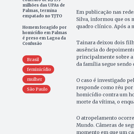
milhões das UPAs de
Palmas, termina
Em publicação nas redes
empatado no TJTO
Silva, informou que os
quadro clínico. Após a 
Homem foragido por
homicídio em Palmas
é preso em Lagoa da
Tainara deixou dois filh
Confusão
ausência do depoimento 
principalmente sobre a r
Brasil
da família segue sendo 
feminicídio
mulher
O caso é investigado pel
responde como réu por t
São Paulo
homicídio contra um h
morte da vítima, o enqu
O atropelamento ocorre
Mundo. Câmeras de segu
momento em que um carr