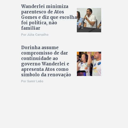
Wanderlei minimiza
parentesco de Atos
Gomes e diz que escolha
foi política, não
familiar
Por Júlia Carvalho
Dorinha assume
compromisso de dar
continuidade ao
governo Wanderlei e
apresenta Atos como
símbolo da renovação
Por Samir Leão