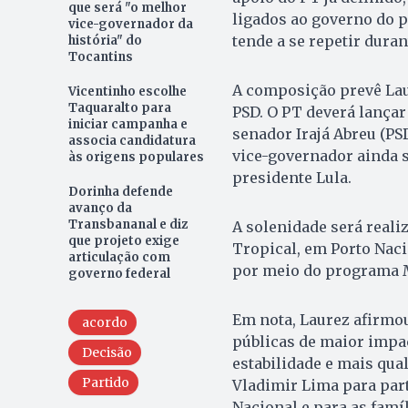
que será "o melhor
ligados ao governo do p
vice-governador da
tende a se repetir duran
história" do
Tocantins
A composição prevê Lau
Vicentinho escolhe
Taquaralto para
PSD. O PT deverá lança
iniciar campanha e
senador Irajá Abreu (PSD
associa candidatura
vice-governador ainda s
às origens populares
presidente Lula.
Dorinha defende
avanço da
Transbananal e diz
A solenidade será reali
que projeto exige
Tropical, em Porto Naci
articulação com
por meio do programa M
governo federal
Em nota, Laurez afirmou
acordo
públicas de maior impac
Decisão
estabilidade e mais qua
Partido
Vladimir Lima para par
Nacional e para as famí