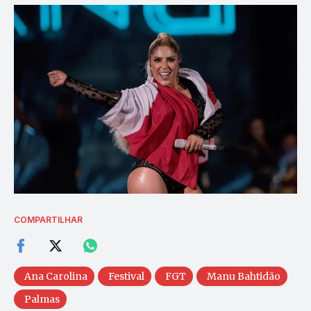
COMPARTILHAR
Ana Carolina
Festival
FGT
Manu Bahtidão
Palmas