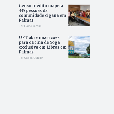
Censo inédito mapeia
335 pessoas da
comunidade cigana em
Palmas
Por Elâine Jardim
UFT abre inscrições
para oficina de Yoga
exclusiva em Libras em
Palmas
Por Gabes Guizilin