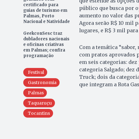
que estende as opções d
certificado para
público que busca por 
guias de turismo em
aumento no valor das pr
Palmas, Porto
Nacional e Natividade
Agora serão R$ 10 mil p
lugares, e R$ 3 mil para
GeekconSesc traz
dubladores nacionais
e oficinas criativas
Com a temática “sabor, 
em Palmas; confira
com pratos aprovados p
programação
em seis categorias: dez
categoria Salgado; dez d
Festival
Truck; dois da categori
Gastronomia
que integram a Rota Gas
Palmas
Taquaruçu
Tocantins