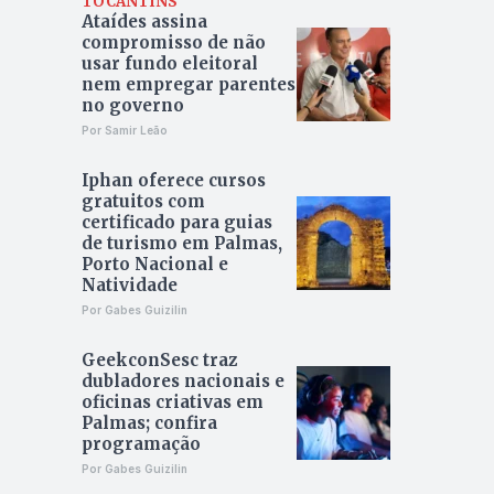
TOCANTINS
Ataídes assina
compromisso de não
usar fundo eleitoral
nem empregar parentes
no governo
Por Samir Leão
Iphan oferece cursos
gratuitos com
certificado para guias
de turismo em Palmas,
Porto Nacional e
Natividade
Por Gabes Guizilin
GeekconSesc traz
dubladores nacionais e
oficinas criativas em
Palmas; confira
programação
Por Gabes Guizilin