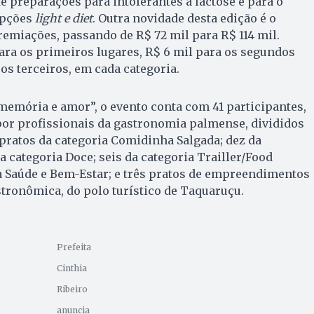
e preparações para intolerantes a lactose e para o
opções
light e diet
. Outra novidade desta edição é o
emiações, passando de R$ 72 mil para R$ 114 mil.
ara os primeiros lugares, R$ 6 mil para os segundos
 os terceiros, em cada categoria.
memória e amor”, o evento conta com 41 participantes,
or profissionais da gastronomia palmense, divididos
 pratos da categoria Comidinha Salgada; dez da
a categoria Doce; seis da categoria Trailler/Food
a Saúde e Bem-Estar; e três pratos de empreendimentos
tronômica, do polo turístico de Taquaruçu.
Prefeita
Cinthia
Ribeiro
anuncia