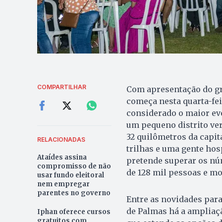
COMPARTILHAR
Com apresentação do gra
começa nesta quarta-fei
considerado o maior ev
um pequeno distrito ver
32 quilômetros da capit
RELACIONADAS
trilhas e uma gente hosp
Ataídes assina
pretende superar os nú
compromisso de não
de 128 mil pessoas e m
usar fundo eleitoral
nem empregar
parentes no governo
Entre as novidades par
de Palmas há a ampliaçã
Iphan oferece cursos
gratuitos com