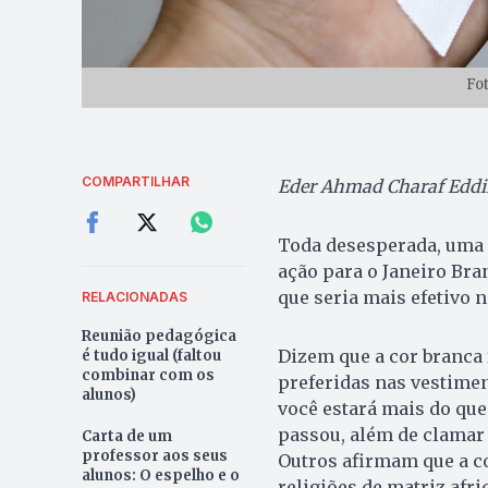
Fo
COMPARTILHAR
Eder Ahmad Charaf Eddi
Toda desesperada, uma 
ação para o Janeiro Bran
que seria mais efetivo n
RELACIONADAS
Reunião pedagógica
Dizem que a cor branca
é tudo igual (faltou
combinar com os
preferidas nas vestimen
alunos)
você estará mais do que
passou, além de clamar 
Carta de um
professor aos seus
Outros afirmam que a c
alunos: O espelho e o
religiões de matriz afr