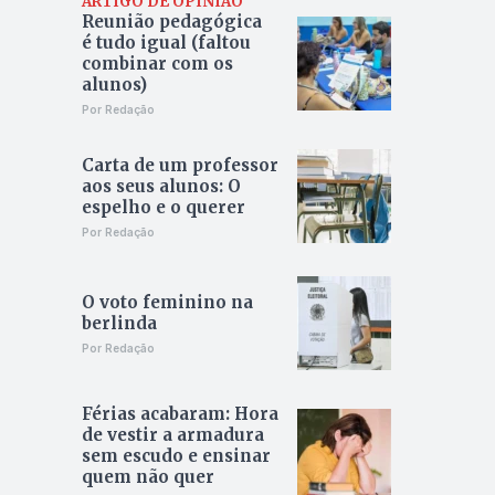
ARTIGO DE OPINIÃO
Reunião pedagógica
é tudo igual (faltou
combinar com os
alunos)
Por Redação
Carta de um professor
aos seus alunos: O
espelho e o querer
Por Redação
O voto feminino na
berlinda
Por Redação
Férias acabaram: Hora
de vestir a armadura
sem escudo e ensinar
quem não quer