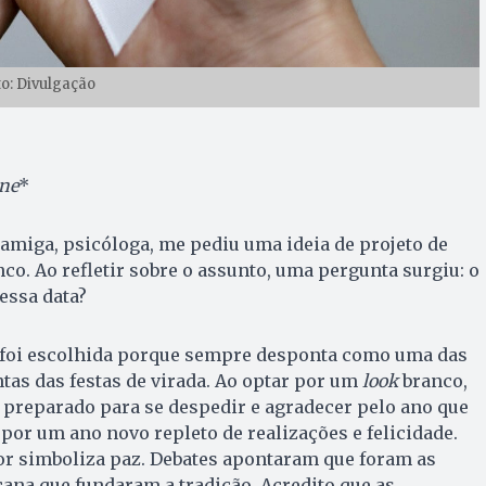
to: Divulgação
ne
*
amiga, psicóloga, me pediu uma ideia de projeto de
co. Ao refletir sobre o assunto, uma pergunta surgiu: o
essa data?
 foi escolhida porque sempre desponta como uma das
tas das festas de virada. Ao optar por um
look
branco,
 preparado para se despedir e agradecer pelo ano que
por um ano novo repleto de realizações e felicidade.
or simboliza paz. Debates apontaram que foram as
icana que fundaram a tradição. Acredito que as