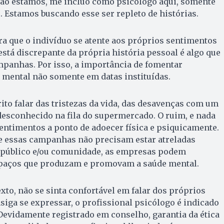
ão estamos, me incluo como psicólogo aqui, somente
. Estamos buscando esse ser repleto de histórias.
ra que o indivíduo se atente aos próprios sentimentos
está discrepante da própria história pessoal é algo que
mpanhas. Por isso, a importância de fomentar
 mental não somente em datas instituídas.
ito falar das tristezas da vida, das desavenças com um
esconhecido na fila do supermercado. O ruim, e nada
sentimentos a ponto de adoecer física e psiquicamente.
e essas campanhas não precisam estar atreladas
 público e/ou comunidade, as empresas podem
spaços que produzam e promovam a saúde mental.
exto, não se sinta confortável em falar dos próprios
iga se expressar, o profissional psicólogo é indicado
evidamente registrado em conselho, garantia da ética