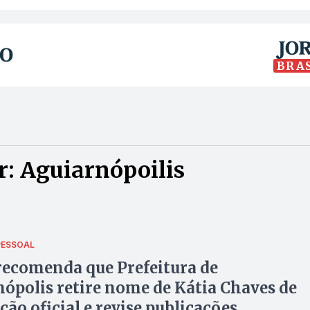
BRA
: Aguiarnópoilis
ESSOAL
ecomenda que Prefeitura de
ópolis retire nome de Kátia Chaves de
ção oficial e revise publicações