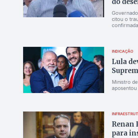
do des
Governador
citou o tr
confirmada
INDICAÇÃO
Lula de
Suprem
Ministro d
aposentou
INFRAESTRU
Renan F
para in