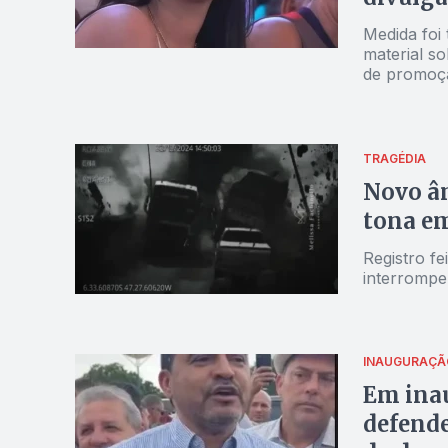
Medida foi
material so
de promoção
TRAGÉDIA
Novo â
tona em
Registro f
interrompe
INAUGURAÇÃ
Em inau
defende