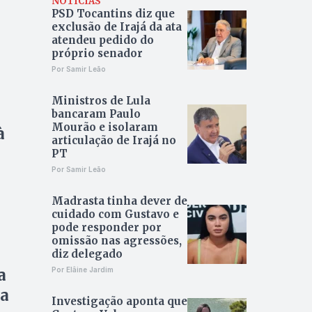
NOTÍCIAS
PSD Tocantins diz que
exclusão de Irajá da ata
atendeu pedido do
próprio senador
Por Samir Leão
Ministros de Lula
bancaram Paulo
Mourão e isolaram
à
articulação de Irajá no
PT
Por Samir Leão
Madrasta tinha dever de
cuidado com Gustavo e
pode responder por
omissão nas agressões,
diz delegado
a
Por Elâine Jardim
da
Investigação aponta que