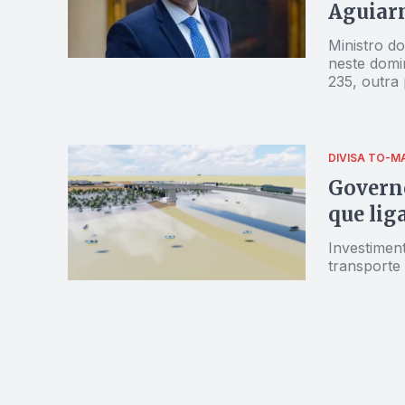
Aguiarn
Ministro d
neste domi
235, outra
estado
DIVISA TO-M
Governo
que lig
Investiment
transporte 