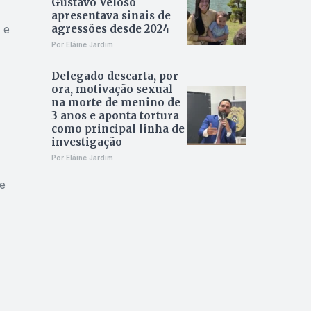
Gustavo Veloso
apresentava sinais de
 e
agressões desde 2024
Por Elâine Jardim
Delegado descarta, por
ora, motivação sexual
na morte de menino de
3 anos e aponta tortura
como principal linha de
investigação
Por Elâine Jardim
e