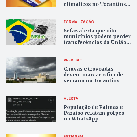
climáticos no Tocantins;
veja como se cadastrar
FORMALIZAÇÃO
Sefaz alerta que oito
municípios podem perder
transferências da União
sem atualização da NFS-e
PREVISÃO
Chuvas e trovoadas
devem marcar o fim de
semana no Tocantins
ALERTA
População de Palmas e
Paraíso relatam golpes
no WhatsApp
ESTIAGEM